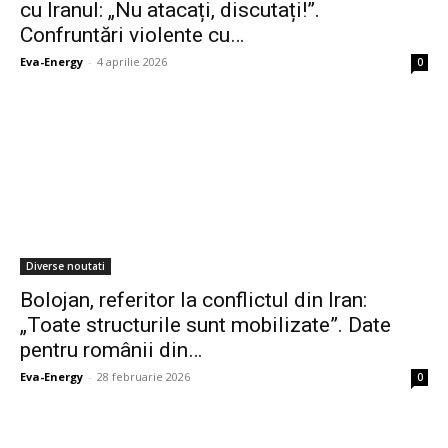
cu Iranul: „Nu atacați, discutați!”.
Confruntări violente cu…
Eva-Energy
-
4 aprilie 2026
0
Diverse noutati
Bolojan, referitor la conflictul din Iran:
„Toate structurile sunt mobilizate”. Date
pentru românii din…
Eva-Energy
-
28 februarie 2026
0