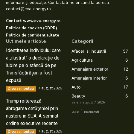
informare și educație. Contactati-ne oricand la adresa:
contact@eva-energy.ro
Contact www.eva-energy.ro
Politica de cookies (GDPR)
Politică de confidențialitate
Ultimele articole
Categorii
Identitatea individului care
Afaceri si industrii
57
a „ilustrat” o declarație de
Agricultura
6
iubire pe o stâncă de pe
Amenajare exterior
12
Transfăgărășan a fost
Amenajare interior
6
expusă…
Auto
17
7 august 2026
Diverse noutati
Beauty
6
Trump reiterează
vineri, august 7, 2026
abrogarea cetățeniei prin
C
33.8
București
naștere în SUA: A semnat
ordine executive recente
7 august 2026
Diverse noutati