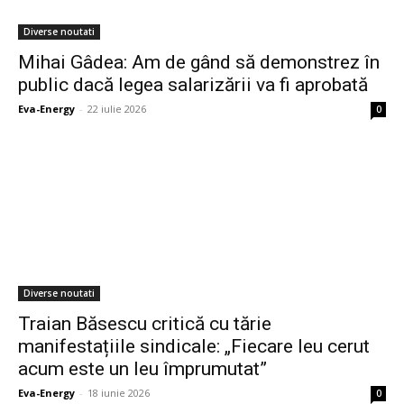
Diverse noutati
Mihai Gâdea: Am de gând să demonstrez în
public dacă legea salarizării va fi aprobată
Eva-Energy
-
22 iulie 2026
0
Diverse noutati
Traian Băsescu critică cu tărie
manifestațiile sindicale: „Fiecare leu cerut
acum este un leu împrumutat”
Eva-Energy
-
18 iunie 2026
0