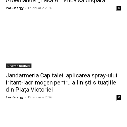
Groenlanda: „Lasă America să dispară”
Eva-Energy
-
17 ianuarie 2026
0
Diverse noutati
Jandarmeria Capitalei: aplicarea spray-ului
iritant-lacrimogen pentru a liniști situațiile
din Piața Victoriei
Eva-Energy
-
15 ianuarie 2026
0