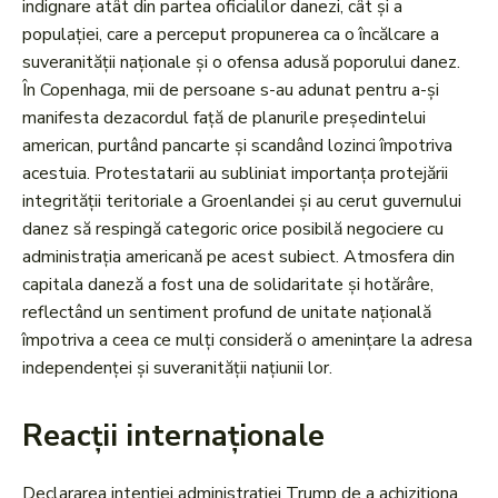
indignare atât din partea oficialilor danezi, cât și a
populației, care a perceput propunerea ca o încălcare a
suveranității naționale și o ofensa adusă poporului danez.
În Copenhaga, mii de persoane s-au adunat pentru a-și
manifesta dezacordul față de planurile președintelui
american, purtând pancarte și scandând lozinci împotriva
acestuia. Protestatarii au subliniat importanța protejării
integrității teritoriale a Groenlandei și au cerut guvernului
danez să respingă categoric orice posibilă negociere cu
administrația americană pe acest subiect. Atmosfera din
capitala daneză a fost una de solidaritate și hotărâre,
reflectând un sentiment profund de unitate națională
împotriva a ceea ce mulți consideră o amenințare la adresa
independenței și suveranității națiunii lor.
Reacții internaționale
Declararea intenției administrației Trump de a achiziționa