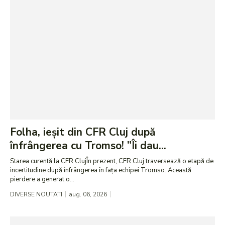
Folha, ieșit din CFR Cluj după
înfrângerea cu Tromso! ”Îi dau...
Starea curentă la CFR ClujÎn prezent, CFR Cluj traversează o etapă de
incertitudine după înfrângerea în fața echipei Tromso. Această
pierdere a generat o...
DIVERSE NOUTATI
aug. 06, 2026