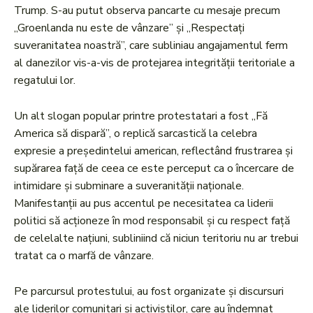
Trump. S-au putut observa pancarte cu mesaje precum
„Groenlanda nu este de vânzare” și „Respectați
suveranitatea noastră”, care subliniau angajamentul ferm
al danezilor vis-a-vis de protejarea integrității teritoriale a
regatului lor.
Un alt slogan popular printre protestatari a fost „Fă
America să dispară”, o replică sarcastică la celebra
expresie a președintelui american, reflectând frustrarea și
supărarea față de ceea ce este perceput ca o încercare de
intimidare și subminare a suveranității naționale.
Manifestanții au pus accentul pe necesitatea ca liderii
politici să acționeze în mod responsabil și cu respect față
de celelalte națiuni, subliniind că niciun teritoriu nu ar trebui
tratat ca o marfă de vânzare.
Pe parcursul protestului, au fost organizate și discursuri
ale liderilor comunitari și activiștilor, care au îndemnat