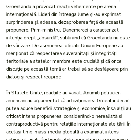
Groenlanda a provocat reacții vehemente pe arena
internațională. Lideri din întreaga lume și-au exprimat
surprinderea și, adesea, dezaprobarea față de această
propunere. Prim-ministrul Danemarcei a caracterizat
intenția drept „absurdă”, subliniind că Groenlanda nu este
de vânzare. De asemenea, oficialii Uniunii Europene au
menționat că respectarea suveranității și integrității
teritoriale a statelor membre este crucială și că orice
discuție pe această temă ar trebui să se desfășoare prin
dialog și respect reciproc.
În Statele Unite, reacțiile au variat. Anumiți politicieni
americani au argumentat că achiziționarea Groenlandei ar
putea aduce beneficii strategice și economice, însă alții au
criticat intens propunerea, considerând-o nerealistă și
contraproductivă pentru relațiile internaționale ale țării. În
același timp, mass-media globală a examinat intens
subiectul, analizând implicațiile geopolitice și economice