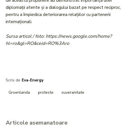
de această propunere au demonstrat importanța unei
diplomații atente și a dialogului bazat pe respect reciproc,
pentru a împiedica deteriorarea relațiilor cu partenerii
internaționali.
Sursa articol / foto: https://news.google.com/home?
hl=ro&gl=RO&ceid=RO%3Aro
Scris de
Eva-Energy
Groenlanda
proteste
suveranitate
Articole asemanatoare