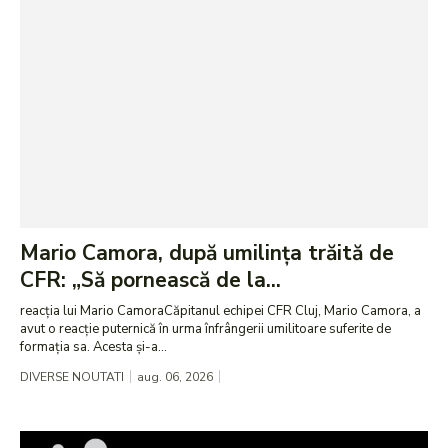
Mario Camora, după umilința trăită de
CFR: „Să pornească de la...
reacția lui Mario CamoraCăpitanul echipei CFR Cluj, Mario Camora, a
avut o reacție puternică în urma înfrângerii umilitoare suferite de
formația sa. Acesta și-a...
DIVERSE NOUTATI
aug. 06, 2026