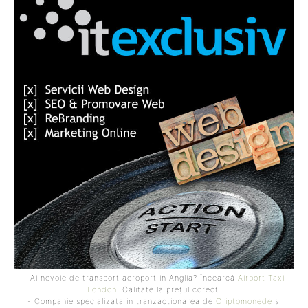
- Ai nevoie de transport aeroport in Anglia? Încearcă
Airport Taxi
London
. Calitate la prețul corect.
- Companie specializata in tranzactionarea de
Criptomonede
si