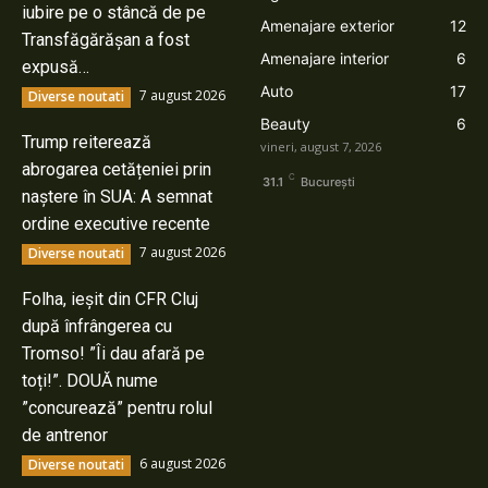
iubire pe o stâncă de pe
Amenajare exterior
12
Transfăgărășan a fost
Amenajare interior
6
expusă…
Auto
17
7 august 2026
Diverse noutati
Beauty
6
Trump reiterează
vineri, august 7, 2026
abrogarea cetățeniei prin
C
31.1
București
naștere în SUA: A semnat
ordine executive recente
7 august 2026
Diverse noutati
Folha, ieșit din CFR Cluj
după înfrângerea cu
Tromso! ”Îi dau afară pe
toți!”. DOUĂ nume
”concurează” pentru rolul
de antrenor
6 august 2026
Diverse noutati