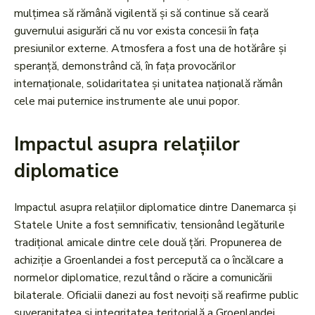
mulțimea să rămână vigilentă și să continue să ceară
guvernului asigurări că nu vor exista concesii în fața
presiunilor externe. Atmosfera a fost una de hotărâre și
speranță, demonstrând că, în fața provocărilor
internaționale, solidaritatea și unitatea națională rămân
cele mai puternice instrumente ale unui popor.
Impactul asupra relațiilor
diplomatice
Impactul asupra relațiilor diplomatice dintre Danemarca și
Statele Unite a fost semnificativ, tensionând legăturile
tradițional amicale dintre cele două țări. Propunerea de
achiziție a Groenlandei a fost percepută ca o încălcare a
normelor diplomatice, rezultând o răcire a comunicării
bilaterale. Oficialii danezi au fost nevoiți să reafirme public
suveranitatea și integritatea teritorială a Groenlandei,