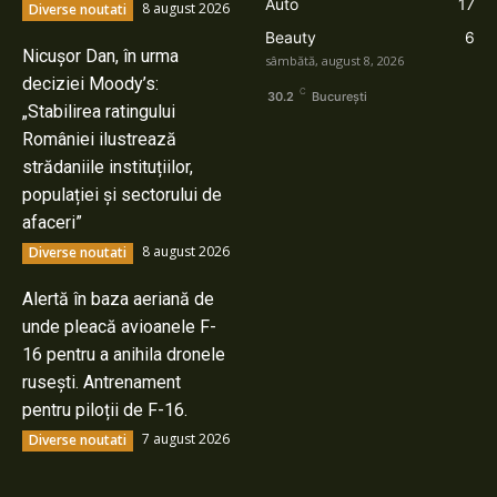
Auto
17
8 august 2026
Diverse noutati
Beauty
6
Nicușor Dan, în urma
sâmbătă, august 8, 2026
deciziei Moody’s:
C
30.2
București
„Stabilirea ratingului
României ilustrează
strădaniile instituțiilor,
populației și sectorului de
afaceri”
8 august 2026
Diverse noutati
Alertă în baza aeriană de
unde pleacă avioanele F-
16 pentru a anihila dronele
rusești. Antrenament
pentru piloții de F-16.
7 august 2026
Diverse noutati