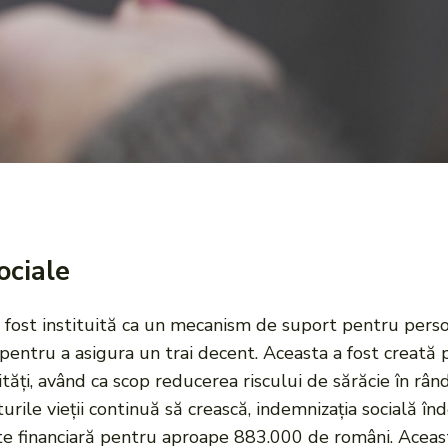
ociale
a fost instituită ca un mecanism de suport pentru perso
ntru a asigura un trai decent. Aceasta a fost creată pe
tăți, având ca scop reducerea riscului de sărăcie în rând
urile vieții continuă să crească, indemnizația socială în
ate financiară pentru aproape 883.000 de români. Acea