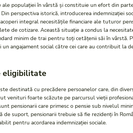
e ale populației în vârstă și constituie un efort din pa
Din perspectiva istorică, introducerea indemnizației so
coperi integral necesitățile financiare ale tuturor pens
ete de cotizare. Această situație a condus la necesitat
dard minim de trai pentru toți cetățenii săi în vârstă. 
și un angajament social către cei care au contribuit la d
 eligibilitate
este destinată cu precădere persoanelor care, din dive
t venituri foarte scăzute pe parcursul vieții profesion
i sunt pensionarii care primesc o pensie sub nivelul mini
ă de suport, pensionarii trebuie să fie rezidenți în Rom
bilit pentru acordarea indemnizației sociale.