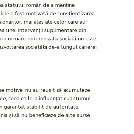
rtea statului român de a menține
ciale a fost motivată de conștientizarea
ionarilor, mai ales ale celor care au
ea unei intervenții suplimentare din
Prin urmare, indemnizația socială nu este
ezvoltarea societății de-a lungul carierei
rse motive, nu au reușit să acumuleze
ale, ceea ce le-a influențat cuantumul
m garantat stabilit de autoritate.
ânia și să nu beneficieze de alte surse