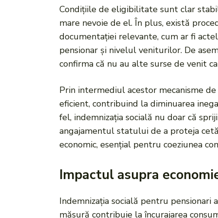
Condițiile de eligibilitate sunt clar sta
mare nevoie de el. În plus, există proced
documentației relevante, cum ar fi acte
pensionar și nivelul veniturilor. De ase
confirma că nu au alte surse de venit car
Prin intermediul acestor mecanisme de ver
eficient, contribuind la diminuarea inegal
fel, indemnizația socială nu doar că sprij
angajamentul statului de a proteja cetăț
economic, esențial pentru coeziunea comu
Impactul asupra economiei 
Indemnizația socială pentru pensionari 
măsură contribuie la încurajarea consumu