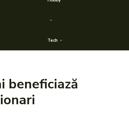
Hobby
Tech
 beneficiază
ionari