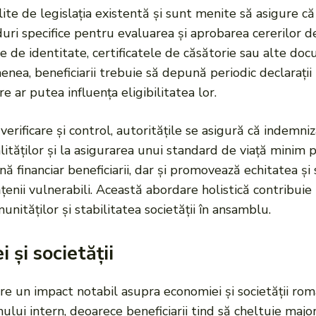
bilite de legislația existentă și sunt menite să asigure c
uri specifice pentru evaluarea și aprobarea cererilor de
le de identitate, certificatele de căsătorie sau alte d
menea, beneficiarii trebuie să depună periodic declaraț
e ar putea influența eligibilitatea lor.
ificare și control, autoritățile se asigură că indemniza
ităților și la asigurarea unui standard de viață minim pen
ină financiar beneficiarii, dar și promovează echitatea și 
enii vulnerabili. Această abordare holistică contribuie 
nităților și stabilitatea societății în ansamblu.
și societății
are un impact notabil asupra economiei și societății ro
lui intern, deoarece beneficiarii tind să cheltuie majo