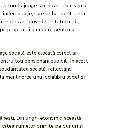
ă ajutorul ajunge la cei care au cea mai
 indemnizație, care includ verificarea
ocumente care dovedesc statutul de
ii pe propria răspundere pentru a
ția socială este alocată corect și
tru toți pensionarii eligibili. În acest
solidaritatea socială, reflectând
la menținerea unui echilibru social și
mânești. Din unghi economic, această
ritatea sumelor primite pe bunuri și