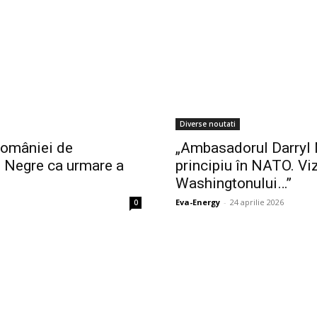
Diverse noutati
României de
„Ambasadorul Darryl 
i Negre ca urmare a
principiu în NATO. Vi
Washingtonului…”
Eva-Energy
-
24 aprilie 2026
0