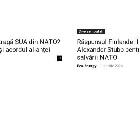
Diverse noutati
etragă SUA din NATO?
Răspunsul Finlandei l
i acordul alianței
Alexander Stubb pentr
salvării NATO
0
Eva-Energy
-
1 aprilie 2026