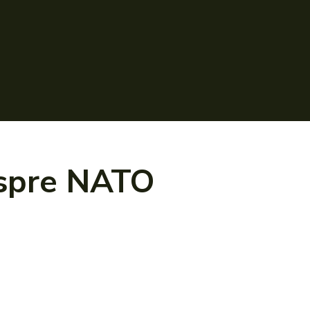
espre
NATO