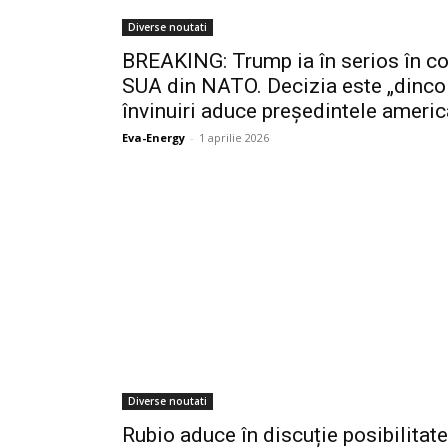
Diverse noutati
BREAKING: Trump ia în serios în co
SUA din NATO. Decizia este „dincol
învinuiri aduce președintele americ
Eva-Energy
-
1 aprilie 2026
Diverse noutati
Rubio aduce în discuție posibilitat