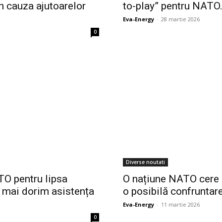
n cauza ajutoarelor
to-play” pentru NATO.
Eva-Energy
-
28 martie 2026
0
Diverse noutati
TO pentru lipsa
O națiune NATO cere 
Nu mai dorim asistența
o posibilă confruntar
Eva-Energy
-
11 martie 2026
0