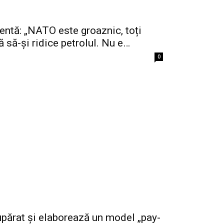
ntă: „NATO este groaznic, toți
ă să-și ridice petrolul. Nu e…
0
părat și elaborează un model „pay-