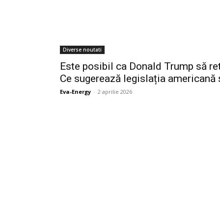
Diverse noutati
Este posibil ca Donald Trump să r
Ce sugerează legislația americană ș
Eva-Energy
-
2 aprilie 2026