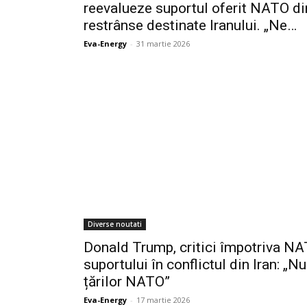
reevalueze suportul oferit NATO di
restrânse destinate Iranului. „Ne…
Eva-Energy
-
31 martie 2026
Diverse noutati
Donald Trump, critici împotriva NA
suportului în conflictul din Iran: „
țărilor NATO”
Eva-Energy
-
17 martie 2026