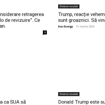
Diverse noutati
nsiderare retragerea
Trump, reacție veheme
o de revizuire”. Ce
sunt groaznici. Să vin
an.
Eva-Energy
-
31 martie 2026
0
Diverse noutati
ea ca SUA să
Donald Trump este su