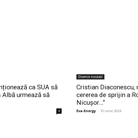
Diverse noutati
enționează ca SUA să
Cristian Diaconescu, 
a Albă urmează să
cererea de sprijin a Ro
Nicușor…”
Eva-Energy
-
10 iunie 2026
0