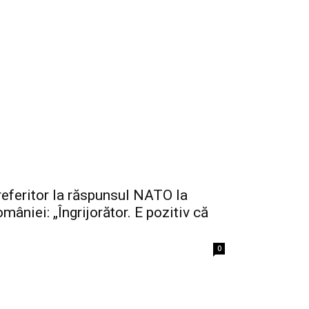
referitor la răspunsul NATO la
mâniei: „Îngrijorător. E pozitiv că
0