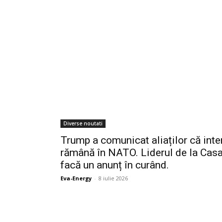
Diverse noutati
Trump a comunicat aliaților că int
rămână în NATO. Liderul de la Cas
facă un anunț în curând.
Eva-Energy
-
8 iulie 2026