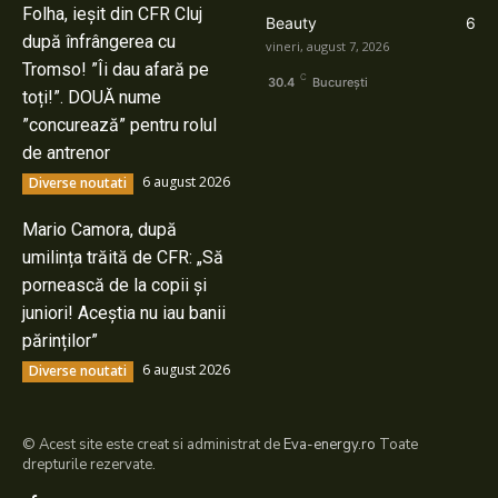
Folha, ieșit din CFR Cluj
Beauty
6
după înfrângerea cu
vineri, august 7, 2026
Tromso! ”Îi dau afară pe
C
30.4
București
toți!”. DOUĂ nume
”concurează” pentru rolul
de antrenor
6 august 2026
Diverse noutati
Mario Camora, după
umilința trăită de CFR: „Să
pornească de la copii și
juniori! Aceștia nu iau banii
părinților”
6 august 2026
Diverse noutati
© Acest site este creat si administrat de
Eva-energy.ro
Toate
drepturile rezervate.