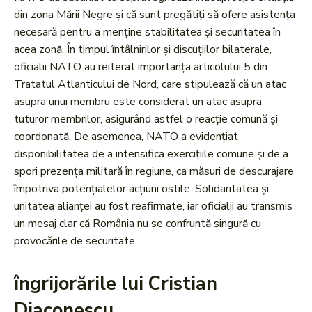
din zona Mării Negre și că sunt pregătiți să ofere asistența
necesară pentru a menține stabilitatea și securitatea în
acea zonă. În timpul întâlnirilor și discuțiilor bilaterale,
oficialii NATO au reiterat importanța articolului 5 din
Tratatul Atlanticului de Nord, care stipulează că un atac
asupra unui membru este considerat un atac asupra
tuturor membrilor, asigurând astfel o reacție comună și
coordonată. De asemenea, NATO a evidențiat
disponibilitatea de a intensifica exercițiile comune și de a
spori prezența militară în regiune, ca măsuri de descurajare
împotriva potențialelor acțiuni ostile. Solidaritatea și
unitatea alianței au fost reafirmate, iar oficialii au transmis
un mesaj clar că România nu se confruntă singură cu
provocările de securitate.
îngrijorările lui Cristian
Diaconescu