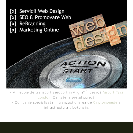
- Ai nevoie de transport aeroport in Anglia? Încearcă
Airport Taxi
London
. Calitate la prețul corect.
- Companie specializata in tranzactionarea de
Criptomonede
si
infrastructura blockchain.