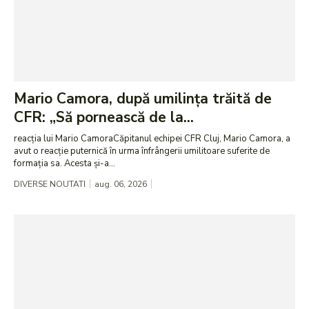
Mario Camora, după umilința trăită de
CFR: „Să pornească de la...
reacția lui Mario CamoraCăpitanul echipei CFR Cluj, Mario Camora, a
avut o reacție puternică în urma înfrângerii umilitoare suferite de
formația sa. Acesta și-a...
DIVERSE NOUTATI
aug. 06, 2026