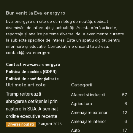
Bun venit la Eva-energy.ro
Eva-energy.ro un site de știri / blog de noutăți, dedicat
diseminării de informații și actualități. Acesta oferă articole,
reportaje și analize pe teme diverse, de la evenimente curente
la subiecte specifice de interes. Este un spațiu digital pentru
informare și educație. Contactati-ne oricand la adresa:
contact@eva-energy.ro
Contact www.eva-energy.ro
Politica de cookies (GDPR)
Politică de confidențialitate
Ultimele articole
Categorii
Trump reiterează
Afaceri si industrii
57
abrogarea cetățeniei prin
Agricultura
6
naștere în SUA: A semnat
Amenajare exterior
12
ordine executive recente
Amenajare interior
6
7 august 2026
Diverse noutati
Auto
17