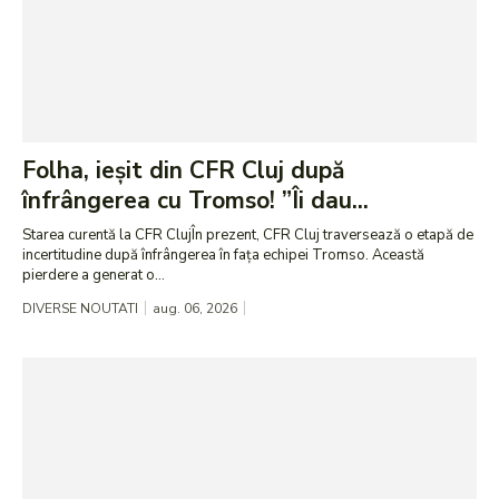
Folha, ieșit din CFR Cluj după
înfrângerea cu Tromso! ”Îi dau...
Starea curentă la CFR ClujÎn prezent, CFR Cluj traversează o etapă de
incertitudine după înfrângerea în fața echipei Tromso. Această
pierdere a generat o...
DIVERSE NOUTATI
aug. 06, 2026