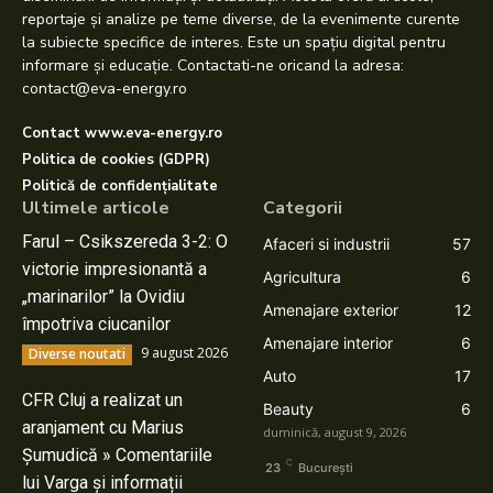
reportaje și analize pe teme diverse, de la evenimente curente
la subiecte specifice de interes. Este un spațiu digital pentru
informare și educație. Contactati-ne oricand la adresa:
contact@eva-energy.ro
Contact www.eva-energy.ro
Politica de cookies (GDPR)
Politică de confidențialitate
Ultimele articole
Categorii
Farul – Csikszereda 3-2: O
Afaceri si industrii
57
victorie impresionantă a
Agricultura
6
„marinarilor” la Ovidiu
Amenajare exterior
12
împotriva ciucanilor
Amenajare interior
6
9 august 2026
Diverse noutati
Auto
17
CFR Cluj a realizat un
Beauty
6
aranjament cu Marius
duminică, august 9, 2026
Șumudică » Comentariile
C
23
București
lui Varga și informații