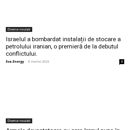
Diverse noutati
Israelul a bombardat instalații de stocare a
petrolului iranian, o premieră de la debutul
conflictului.
Eva-Energy
-
8 martie 2026
0
Diverse noutati