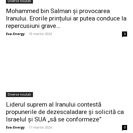
Diverse noutati
Mohammed bin Salman și provocarea
Iranului. Erorile prințului ar putea conduce la
repercusiuni grave…
Eva-Energy
-
19 martie 2026
0
Diverse noutati
Liderul suprem al Iranului contestă
propunerile de dezescaladare și solicită ca
Israelul și SUA „să se conformeze”
Eva-Energy
-
17 martie 2026
0