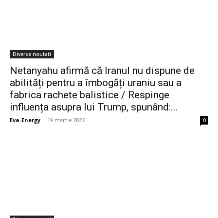
Diverse noutati
Netanyahu afirmă că Iranul nu dispune de
abilități pentru a îmbogăți uraniu sau a
fabrica rachete balistice / Respinge
influența asupra lui Trump, spunând:...
Eva-Energy
-
19 martie 2026
0