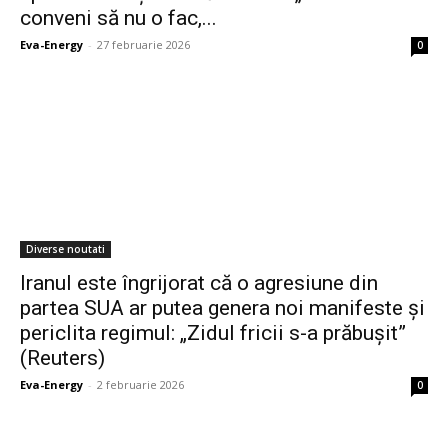
conveni să nu o fac,...
Eva-Energy
-
27 februarie 2026
0
Diverse noutati
Iranul este îngrijorat că o agresiune din
partea SUA ar putea genera noi manifeste și
periclita regimul: „Zidul fricii s-a prăbușit”
(Reuters)
Eva-Energy
-
2 februarie 2026
0