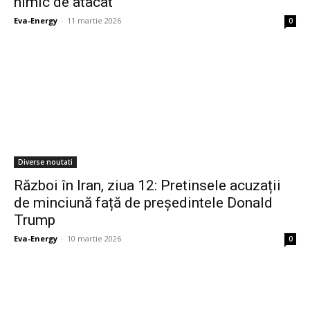
nimic de atacat”
Eva-Energy
-
11 martie 2026
0
Diverse noutati
Război în Iran, ziua 12: Pretinsele acuzații
de minciună față de președintele Donald
Trump
Eva-Energy
-
10 martie 2026
0