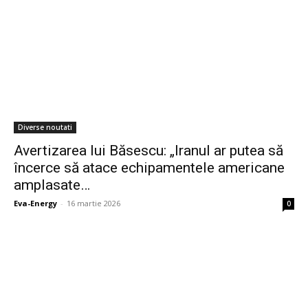
Diverse noutati
Avertizarea lui Băsescu: „Iranul ar putea să
încerce să atace echipamentele americane
amplasate…
Eva-Energy
-
16 martie 2026
0