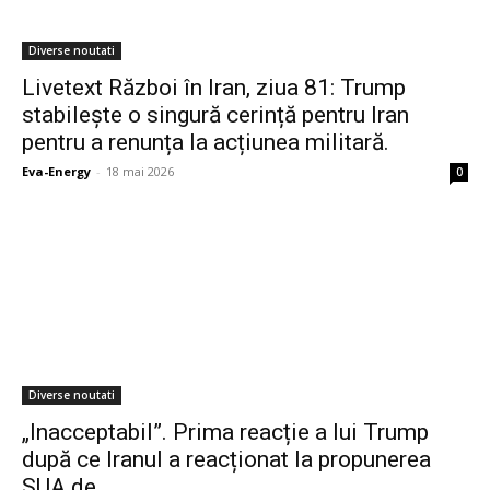
Diverse noutati
Livetext Război în Iran, ziua 81: Trump
stabilește o singură cerință pentru Iran
pentru a renunța la acțiunea militară.
Eva-Energy
-
18 mai 2026
0
Diverse noutati
„Inacceptabil”. Prima reacție a lui Trump
după ce Iranul a reacționat la propunerea
SUA de…