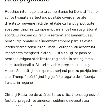
Reacțiile internaționale la comentariile lui Donald Trump
au fost variate, reflectând pozițiile divergente ale
diferitelor guverne față de relațiile cu Iranul și politicile
acesteia. Uniunea Europeană, care a fost un susținător al
acordului nuclear cu Iranul, a reiterat angajamentul său
pentru diplomație și a îndemnat ambele părți să evite
intensificarea tensiunilor. Oficialii europeni au accentuat
importanța menținerii dialogului și a soluțiilor pașnice
pentru a asigura stabilitatea regională. În același timp,
aliați tradiționali ai Statelor Unite, precum Israelul și
Arabia Saudită, și-au exprimat sprijinul pentru poziția fermă
a lui Trump, împărtășind îngrijorările legate de influența
Iranului în regiune.
China și Rusia, pe de altă parte, au criticat tonul agresiv al
fostului președinte american, subliniind necesitatea