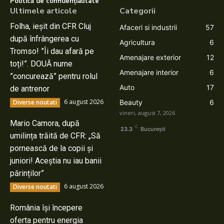
Politică de confidențialitate
Ultimele articole
Categorii
Folha, ieșit din CFR Cluj
Afaceri si industrii
57
după înfrângerea cu
Agricultura
6
Tromso! ”Îi dau afară pe
Amenajare exterior
12
toți!”. DOUĂ nume
Amenajare interior
6
”concurează” pentru rolul
Auto
17
de antrenor
6 august 2026
Diverse noutati
Beauty
6
vineri, august 7, 2026
Mario Camora, după
C
23.3
București
umilința trăită de CFR: „Să
pornească de la copii și
juniori! Aceștia nu iau banii
părinților”
6 august 2026
Diverse noutati
România își începere
oferta pentru energia