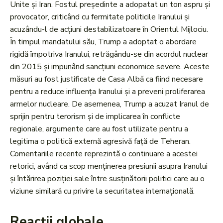
Unite și Iran. Fostul președinte a adopatat un ton aspru și
provocator, criticând cu fermitate politicile Iranului și
acuzându-l de acțiuni destabilizatoare în Orientul Mijlociu.
În timpul mandatului său, Trump a adoptat o abordare
rigidă împotriva Iranului, retrăgându-se din acordul nuclear
din 2015 și impunând sancțiuni economice severe. Aceste
măsuri au fost justificate de Casa Albă ca fiind necesare
pentru a reduce influența Iranului și a preveni proliferarea
armelor nucleare. De asemenea, Trump a acuzat Iranul de
sprijin pentru terorism și de implicarea în conflicte
regionale, argumente care au fost utilizate pentru a
legitima o politică externă agresivă față de Teheran.
Comentariile recente reprezintă o continuare a acestei
retorici, având ca scop menținerea presiunii asupra Iranului
și întărirea poziției sale între susținătorii politici care au o
viziune similară cu privire la securitatea internațională.
Reacții globale