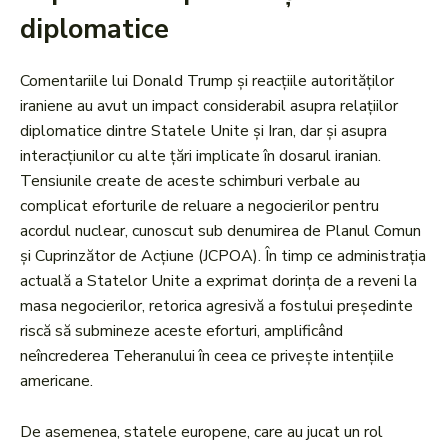
diplomatice
Comentariile lui Donald Trump și reacțiile autorităților
iraniene au avut un impact considerabil asupra relațiilor
diplomatice dintre Statele Unite și Iran, dar și asupra
interacțiunilor cu alte țări implicate în dosarul iranian.
Tensiunile create de aceste schimburi verbale au
complicat eforturile de reluare a negocierilor pentru
acordul nuclear, cunoscut sub denumirea de Planul Comun
și Cuprinzător de Acțiune (JCPOA). În timp ce administrația
actuală a Statelor Unite a exprimat dorința de a reveni la
masa negocierilor, retorica agresivă a fostului președinte
riscă să submineze aceste eforturi, amplificând
neîncrederea Teheranului în ceea ce privește intențiile
americane.
De asemenea, statele europene, care au jucat un rol