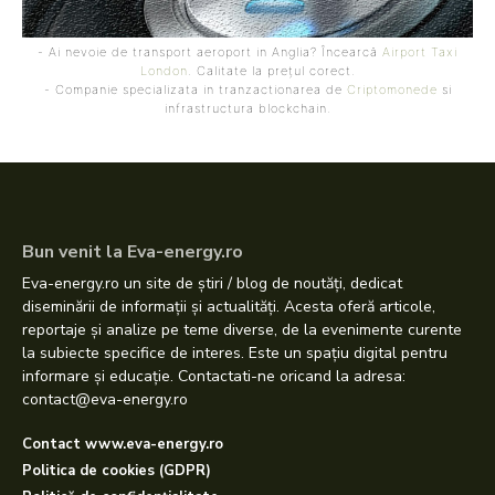
- Ai nevoie de transport aeroport in Anglia? Încearcă
Airport Taxi
London
. Calitate la prețul corect.
- Companie specializata in tranzactionarea de
Criptomonede
si
infrastructura blockchain.
Bun venit la Eva-energy.ro
Eva-energy.ro un site de știri / blog de noutăți, dedicat
diseminării de informații și actualități. Acesta oferă articole,
reportaje și analize pe teme diverse, de la evenimente curente
la subiecte specifice de interes. Este un spațiu digital pentru
informare și educație. Contactati-ne oricand la adresa:
contact@eva-energy.ro
Contact www.eva-energy.ro
Politica de cookies (GDPR)