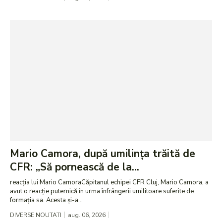
Mario Camora, după umilința trăită de
CFR: „Să pornească de la...
reacția lui Mario CamoraCăpitanul echipei CFR Cluj, Mario Camora, a
avut o reacție puternică în urma înfrângerii umilitoare suferite de
formația sa. Acesta și-a...
DIVERSE NOUTATI
aug. 06, 2026