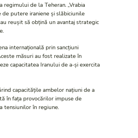
ra regimului de la Teheran. „Vrabia
e de putere iraniene și slăbiciunile
l au reușit să obțină un avantaj strategic
e.
ena internațională prin sancțiuni
este măsuri au fost realizate în
teze capacitatea Iranului de a-și exercita
ărind capacitățile ambelor națiuni de a
tă în fața provocărilor impuse de
 tensiunilor în regiune.