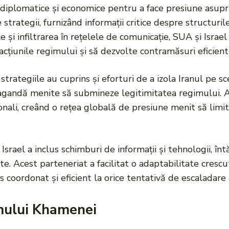
ici diplomatice și economice pentru a face presiune asup
 strategii, furnizând informații critice despre structuril
e și infiltrarea în rețelele de comunicație, SUA și Israe
cțiunile regimului și să dezvolte contramăsuri eficient
trategiile au cuprins și eforturi de a izola Iranul pe sc
agandă menite să submineze legitimitatea regimului. Ac
ționali, creând o rețea globală de presiune menit să limi
rael a inclus schimburi de informații și tehnologii, înt
e. Acest parteneriat a facilitat o adaptabilitate crescu
oordonat și eficient la orice tentativă de escaladare a
mului Khamenei