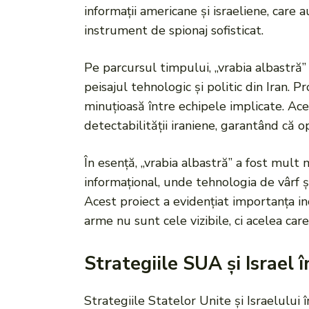
informații americane și israeliene, care
instrument de spionaj sofisticat.
Pe parcursul timpului, „vrabia albastră” 
peisajul tehnologic și politic din Iran. P
minuțioasă între echipele implicate. Ace
detectabilității iraniene, garantând că 
În esență, „vrabia albastră” a fost mult
informațional, unde tehnologia de vârf și
Acest proiect a evidențiat importanța ino
arme nu sunt cele vizibile, ci acelea ca
Strategiile SUA și Israel î
Strategiile Statelor Unite și Israelului î