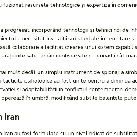
 au fuzionat resursele tehnologice și expertiza în domen
a progresat, incorporând tehnologii și tehnici noi de inf
roiectul a necesitat investiții substanțiale în cercetare
astă colaborare a facilitat crearea unui sistem capabil 
operațiunile sale rămân neobservate o perioadă cât mai 
 mai mult decât un simplu instrument de spionaj; a simb
 tacticile psihologice au fost unite pentru a diminua au
vației și adaptabilității în conflictul contemporan, dem
re operează în umbră, modificând subtile balanțele puter
n Iran
n Iran au fost formulate cu un nivel ridicat de subtilitat