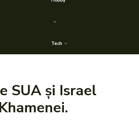
Hobby
Tech
de SUA și Israel
 Khamenei.