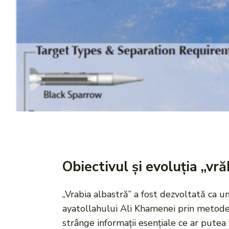
Obiectivul și evoluția „vră
„Vrabia albastră” a fost dezvoltată ca u
ayatollahului Ali Khamenei prin metode i
strânge informații esențiale ce ar putea f