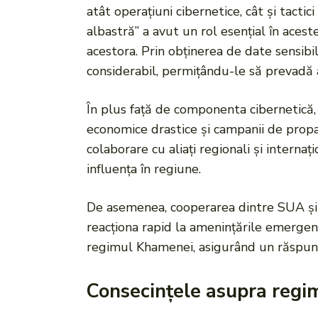
atât operațiuni cibernetice, cât și tact
albastră” a avut un rol esențial în aceste
acestora. Prin obținerea de date sensibil
considerabil, permițându-le să prevadă a
În plus față de componenta cibernetică, s
economice drastice și campanii de prop
colaborare cu aliați regionali și interna
influența în regiune.
De asemenea, cooperarea dintre SUA și Is
reacționa rapid la amenințările emergent
regimul Khamenei, asigurând un răspuns c
Consecințele asupra regi