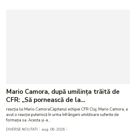
Mario Camora, după umilința trăită de
CFR: „Să pornească de la...
reacția lui Mario CamoraCăpitanul echipei CFR Cluj, Mario Camora, a
avut o reacție puternică în urma înfrângerii umilitoare suferite de
formația sa. Acesta și-a...
DIVERSE NOUTATI
aug. 06, 2026