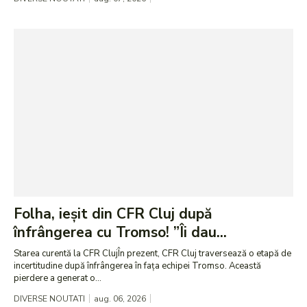
Folha, ieșit din CFR Cluj după
înfrângerea cu Tromso! ”Îi dau...
Starea curentă la CFR ClujÎn prezent, CFR Cluj traversează o etapă de
incertitudine după înfrângerea în fața echipei Tromso. Această
pierdere a generat o...
DIVERSE NOUTATI
aug. 06, 2026