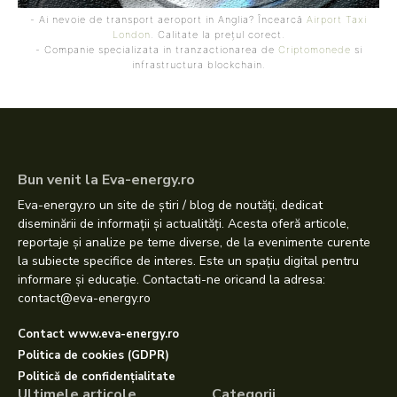
- Ai nevoie de transport aeroport in Anglia? Încearcă
Airport Taxi
London
. Calitate la prețul corect.
- Companie specializata in tranzactionarea de
Criptomonede
si
infrastructura blockchain.
Bun venit la Eva-energy.ro
Eva-energy.ro un site de știri / blog de noutăți, dedicat
diseminării de informații și actualități. Acesta oferă articole,
reportaje și analize pe teme diverse, de la evenimente curente
la subiecte specifice de interes. Este un spațiu digital pentru
informare și educație. Contactati-ne oricand la adresa:
contact@eva-energy.ro
Contact www.eva-energy.ro
Politica de cookies (GDPR)
Politică de confidențialitate
Ultimele articole
Categorii