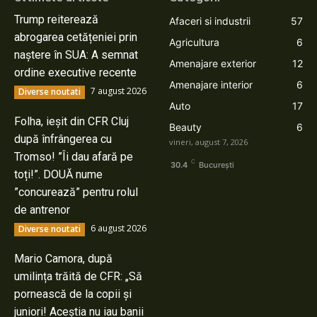
Trump reiterează
Afaceri si industrii
57
abrogarea cetățeniei prin
Agricultura
6
naștere în SUA: A semnat
Amenajare exterior
12
ordine executive recente
Amenajare interior
6
7 august 2026
Diverse noutati
Auto
17
Folha, ieșit din CFR Cluj
Beauty
6
după înfrângerea cu
vineri, august 7, 2026
Tromso! ”Îi dau afară pe
C
30.4
București
toți!”. DOUĂ nume
”concurează” pentru rolul
de antrenor
6 august 2026
Diverse noutati
Mario Camora, după
umilința trăită de CFR: „Să
pornească de la copii și
juniori! Aceștia nu iau banii