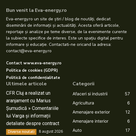
Bun venit la Eva-energy.ro
Eva-energy.ro un site de știri / blog de noutăți, dedicat
diseminării de informații și actualități. Acesta oferă articole,
reportaje și analize pe teme diverse, de la evenimente curente
la subiecte specifice de interes. Este un spațiu digital pentru
informare și educație. Contactati-ne oricand la adresa:
contact@eva-energy.ro
Contact www.eva-energy.ro
Politica de cookies (GDPR)
Politică de confidențialitate
Ultimele articole
Categorii
CFR Cluj a realizat un
Afaceri si industrii
57
aranjament cu Marius
Agricultura
6
Șumudică » Comentariile
Amenajare exterior
12
lui Varga și informații
Amenajare interior
6
detaliate despre contract
Auto
17
8 august 2026
Diverse noutati