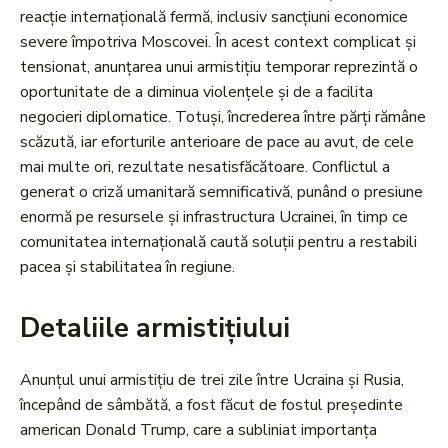
reacție internațională fermă, inclusiv sancțiuni economice
severe împotriva Moscovei. În acest context complicat și
tensionat, anunțarea unui armistițiu temporar reprezintă o
oportunitate de a diminua violențele și de a facilita
negocieri diplomatice. Totuși, încrederea între părți rămâne
scăzută, iar eforturile anterioare de pace au avut, de cele
mai multe ori, rezultate nesatisfăcătoare. Conflictul a
generat o criză umanitară semnificativă, punând o presiune
enormă pe resursele și infrastructura Ucrainei, în timp ce
comunitatea internațională caută soluții pentru a restabili
pacea și stabilitatea în regiune.
Detaliile armistițiului
Anunțul unui armistițiu de trei zile între Ucraina și Rusia,
începând de sâmbătă, a fost făcut de fostul președinte
american Donald Trump, care a subliniat importanța