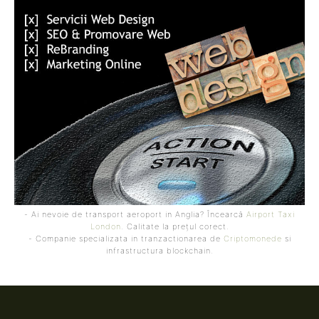
- Ai nevoie de transport aeroport in Anglia? Încearcă
Airport Taxi
London
. Calitate la prețul corect.
- Companie specializata in tranzactionarea de
Criptomonede
si
infrastructura blockchain.