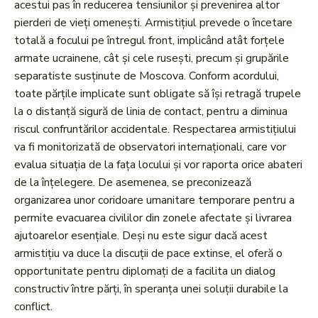
acestui pas în reducerea tensiunilor și prevenirea altor
pierderi de vieți omenești. Armistițiul prevede o încetare
totală a focului pe întregul front, implicând atât forțele
armate ucrainene, cât și cele rusești, precum și grupările
separatiste susținute de Moscova. Conform acordului,
toate părțile implicate sunt obligate să își retragă trupele
la o distanță sigură de linia de contact, pentru a diminua
riscul confruntărilor accidentale. Respectarea armistițiului
va fi monitorizată de observatori internaționali, care vor
evalua situația de la fața locului și vor raporta orice abateri
de la înțelegere. De asemenea, se preconizează
organizarea unor coridoare umanitare temporare pentru a
permite evacuarea civililor din zonele afectate și livrarea
ajutoarelor esențiale. Deși nu este sigur dacă acest
armistițiu va duce la discuții de pace extinse, el oferă o
opportunitate pentru diplomați de a facilita un dialog
constructiv între părți, în speranța unei soluții durabile la
conflict.