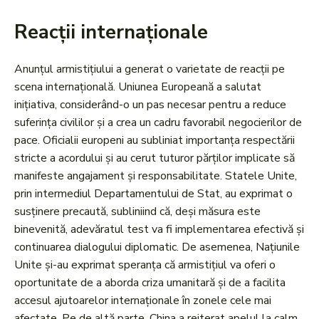
Reacții internaționale
Anunțul armistițiului a generat o varietate de reacții pe
scena internațională. Uniunea Europeană a salutat
inițiativa, considerând-o un pas necesar pentru a reduce
suferința civililor și a crea un cadru favorabil negocierilor de
pace. Oficialii europeni au subliniat importanța respectării
stricte a acordului și au cerut tuturor părților implicate să
manifeste angajament și responsabilitate. Statele Unite,
prin intermediul Departamentului de Stat, au exprimat o
susținere precaută, subliniind că, deși măsura este
binevenită, adevăratul test va fi implementarea efectivă și
continuarea dialogului diplomatic. De asemenea, Națiunile
Unite și-au exprimat speranța că armistițiul va oferi o
oportunitate de a aborda criza umanitară și de a facilita
accesul ajutoarelor internaționale în zonele cele mai
afectate. Pe de altă parte, China a reiterat apelul la calm