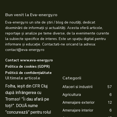
Bun venit la Eva-energy.ro
Eva-energy.ro un site de știri / blog de noutăți, dedicat
diseminării de informații și actualități. Acesta oferă articole,
reportaje și analize pe teme diverse, de la evenimente curente
la subiecte specifice de interes. Este un spațiu digital pentru
informare și educație. Contactati-ne oricand la adresa:
contact@eva-energy.ro
Contact www.eva-energy.ro
Politica de cookies (GDPR)
Politică de confidențialitate
Ultimele articole
Categorii
Folha, ieșit din CFR Cluj
Afaceri si industrii
57
după înfrângerea cu
Agricultura
6
Tromso! ”Îi dau afară pe
Amenajare exterior
12
toți!”. DOUĂ nume
Amenajare interior
6
”concurează” pentru rolul