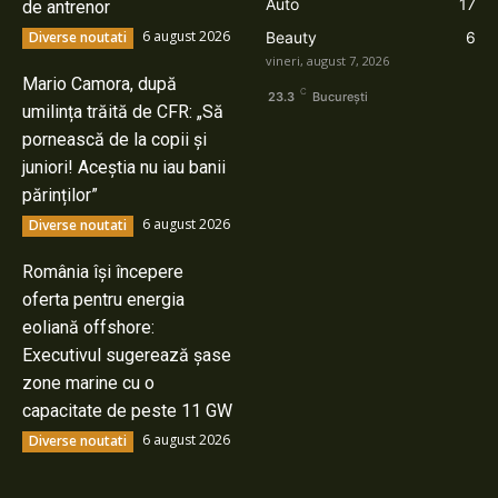
Auto
17
de antrenor
6 august 2026
Diverse noutati
Beauty
6
vineri, august 7, 2026
Mario Camora, după
C
23.3
București
umilința trăită de CFR: „Să
pornească de la copii și
juniori! Aceștia nu iau banii
părinților”
6 august 2026
Diverse noutati
România își începere
oferta pentru energia
eoliană offshore:
Executivul sugerează șase
zone marine cu o
capacitate de peste 11 GW
6 august 2026
Diverse noutati