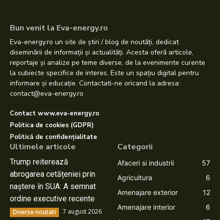
Bun venit la Eva-energy.ro
Eva-energy.ro un site de știri / blog de noutăți, dedicat
diseminării de informații și actualități. Acesta oferă articole,
reportaje și analize pe teme diverse, de la evenimente curente
la subiecte specifice de interes. Este un spațiu digital pentru
informare și educație. Contactati-ne oricand la adresa:
contact@eva-energy.ro
Contact www.eva-energy.ro
Politica de cookies (GDPR)
Politică de confidențialitate
Ultimele articole
Categorii
Trump reiterează
Afaceri si industrii
57
abrogarea cetățeniei prin
Agricultura
6
naștere în SUA: A semnat
Amenajare exterior
12
ordine executive recente
Amenajare interior
6
7 august 2026
Diverse noutati