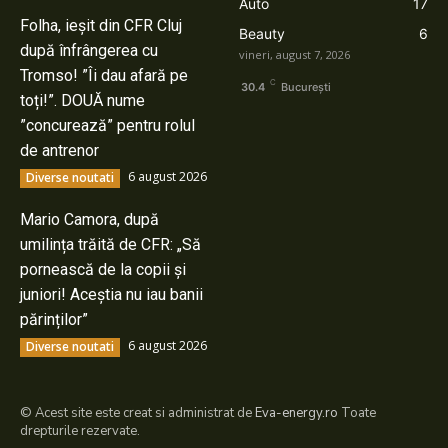
Auto
17
Folha, ieșit din CFR Cluj
Beauty
6
după înfrângerea cu
vineri, august 7, 2026
Tromso! ”Îi dau afară pe
C
30.4
București
toți!”. DOUĂ nume
”concurează” pentru rolul
de antrenor
6 august 2026
Diverse noutati
Mario Camora, după
umilința trăită de CFR: „Să
pornească de la copii și
juniori! Aceștia nu iau banii
părinților”
6 august 2026
Diverse noutati
© Acest site este creat si administrat de
Eva-energy.ro
Toate
drepturile rezervate.