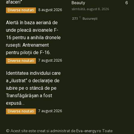
afaceri”
Beauty
6
sâmbătă, august 8, 2026
8 august 2026
Diverse noutati
C
27.1
București
Alertă în baza aeriană de
unde pleacă avioanele F-
16 pentru a anihila dronele
rusești. Antrenament
pentru piloții de F-16.
7 august 2026
Diverse noutati
Identitatea individului care
a „ilustrat” o declarație de
iubire pe o stâncă de pe
Transfăgărășan a fost
expusă…
7 august 2026
Diverse noutati
© Acest site este creat si administrat de
Eva-energy.ro
Toate