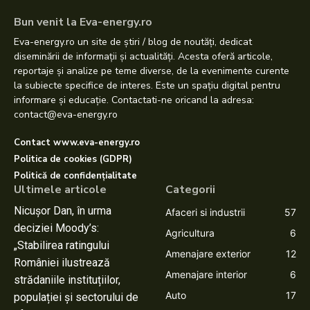
Bun venit la Eva-energy.ro
Eva-energy.ro un site de știri / blog de noutăți, dedicat
diseminării de informații și actualități. Acesta oferă articole,
reportaje și analize pe teme diverse, de la evenimente curente
la subiecte specifice de interes. Este un spațiu digital pentru
informare și educație. Contactati-ne oricand la adresa:
contact@eva-energy.ro
Contact www.eva-energy.ro
Politica de cookies (GDPR)
Politică de confidențialitate
Ultimele articole
Categorii
Nicușor Dan, în urma
Afaceri si industrii
57
deciziei Moody’s:
Agricultura
6
„Stabilirea ratingului
Amenajare exterior
12
României ilustrează
Amenajare interior
6
strădaniile instituțiilor,
Auto
17
populației și sectorului de