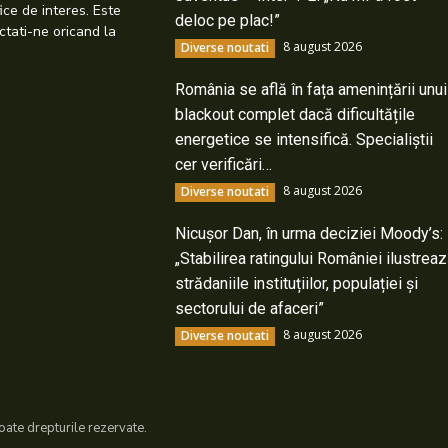
ice de interes. Este
deloc pe plac!”
ctati-ne oricand la
8 august 2026
Diverse noutati
România se află în fața amenințării unui
blackout complet dacă dificultățile
energetice se intensifică. Specialiștii
cer verificări…
8 august 2026
Diverse noutati
Nicușor Dan, în urma deciziei Moody’s:
„Stabilirea ratingului României ilustrea
strădaniile instituțiilor, populației și
sectorului de afaceri”
8 august 2026
Diverse noutati
ate drepturile rezervate.