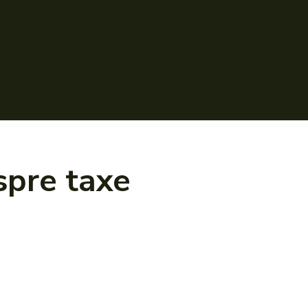
espre
taxe