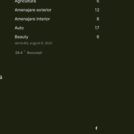
Agricultura
6
Amenajare exterior
12
Amenajare interior
6
Auto
17
Beauty
6
sâmbătă, august 8, 2026
C
29.4
București
ză