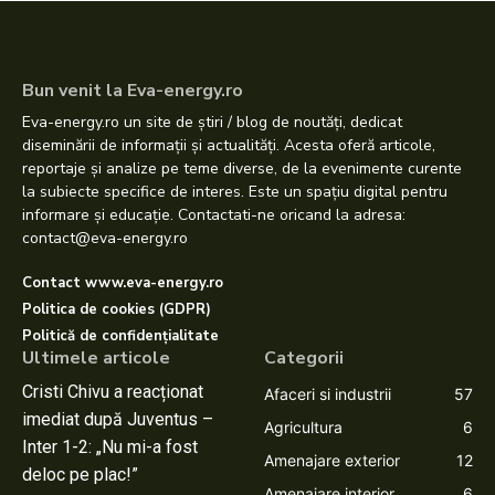
Bun venit la Eva-energy.ro
Eva-energy.ro un site de știri / blog de noutăți, dedicat
diseminării de informații și actualități. Acesta oferă articole,
reportaje și analize pe teme diverse, de la evenimente curente
la subiecte specifice de interes. Este un spațiu digital pentru
informare și educație. Contactati-ne oricand la adresa:
contact@eva-energy.ro
Contact www.eva-energy.ro
Politica de cookies (GDPR)
Politică de confidențialitate
Ultimele articole
Categorii
Cristi Chivu a reacționat
Afaceri si industrii
57
imediat după Juventus –
Agricultura
6
Inter 1-2: „Nu mi-a fost
Amenajare exterior
12
deloc pe plac!”
Amenajare interior
6