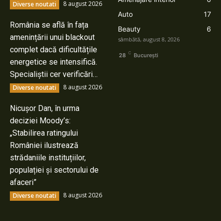
8 august 2026
Diverse noutati
Auto
17
România se află în fața
Beauty
6
amenințării unui blackout
sâmbătă, august 8, 2026
complet dacă dificultățile
C
28
București
energetice se intensifică.
Specialiștii cer verificări…
8 august 2026
Diverse noutati
Nicușor Dan, în urma
deciziei Moody’s:
„Stabilirea ratingului
României ilustrează
strădaniile instituțiilor,
populației și sectorului de
afaceri”
8 august 2026
Diverse noutati