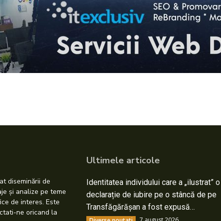
Ultimele articole
at diseminării de
Identitatea individului care a „ilustrat” o
taje și analize pe teme
declarație de iubire pe o stâncă de pe
ice de interes. Este
Transfăgărășan a fost expusă…
ctati-ne oricand la
7 august 2026
Diverse noutati