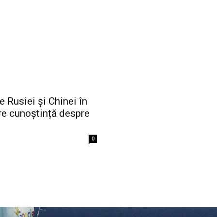
le Rusiei și Chinei în
are cunoștință despre
0