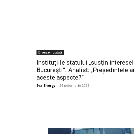
Diverse noutati
Instituțiile statului „susțin interese
București”. Analist: „Președintele 
aceste aspecte?”
Eva-Energy
-
26 noiembrie 2025