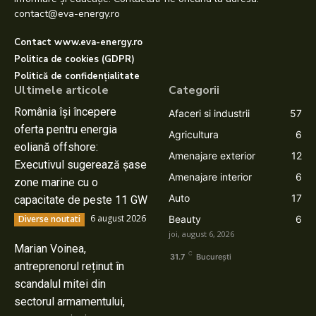
contact@eva-energy.ro
Contact www.eva-energy.ro
Politica de cookies (GDPR)
Politică de confidențialitate
Ultimele articole
Categorii
România își începere
Afaceri si industrii
57
oferta pentru energia
Agricultura
6
eoliană offshore:
Amenajare exterior
12
Executivul sugerează șase
Amenajare interior
6
zone marine cu o
Auto
17
capacitate de peste 11 GW
6 august 2026
Diverse noutati
Beauty
6
joi, august 6, 2026
Marian Voinea,
C
31.7
București
antreprenorul reținut în
scandalul mitei din
sectorul armamentului,