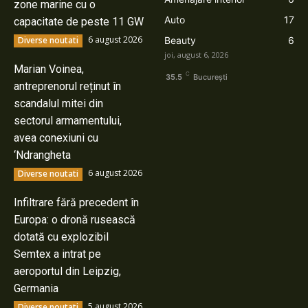
zone marine cu o
Auto
17
capacitate de peste 11 GW
6 august 2026
Diverse noutati
Beauty
6
joi, august 6, 2026
Marian Voinea,
C
35.5
București
antreprenorul reținut în
scandalul mitei din
sectorul armamentului,
avea conexiuni cu
‘Ndrangheta
6 august 2026
Diverse noutati
Infiltrare fără precedent în
Europa: o dronă rusească
dotată cu explozibil
Semtex a intrat pe
aeroportul din Leipzig,
Germania
5 august 2026
Diverse noutati