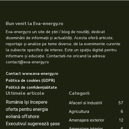
Bun venit la Eva-energy.ro
Eva-energy.ro un site de știri / blog de noutăți, dedicat
diseminării de informații și actualități. Acesta oferă articole,
reportaje și analize pe teme diverse, de la evenimente curente
la subiecte specifice de interes. Este un spațiu digital pentru
informare și educație. Contactati-ne oricand la adresa:
contact@eva-energy.ro
Contact www.eva-energy.ro
Politica de cookies (GDPR)
Politică de confidențialitate
Ultimele articole
Categorii
România își începere
Afaceri si industrii
57
oferta pentru energia
Agricultura
6
eoliană offshore:
Amenajare exterior
12
Executivul sugerează șase
Amenajare interior
6