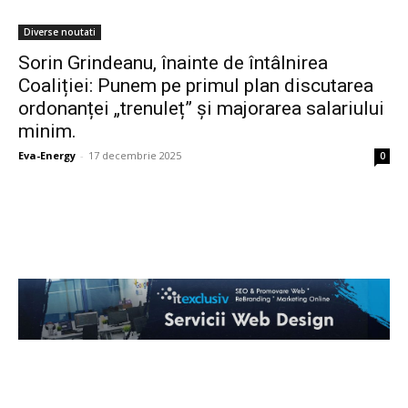
Diverse noutati
Sorin Grindeanu, înainte de întâlnirea
Coaliției: Punem pe primul plan discutarea
ordonanței „trenuleț” și majorarea salariului
minim.
Eva-Energy
-
17 decembrie 2025
0