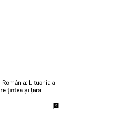
 România: Lituania a
re țintea și țara
0