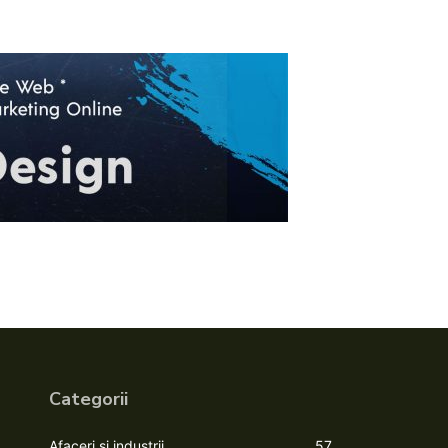
Categorii
Afaceri si industrii
57