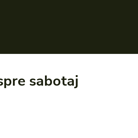
espre
sabotaj