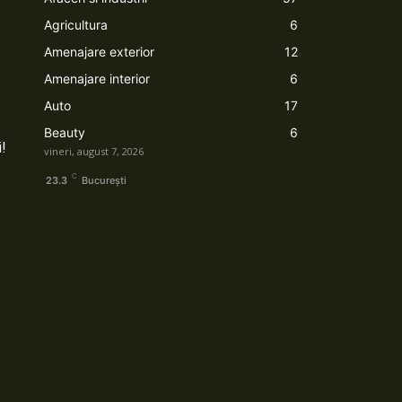
Agricultura
6
Amenajare exterior
12
Amenajare interior
6
Auto
17
Beauty
6
i!
vineri, august 7, 2026
C
23.3
București