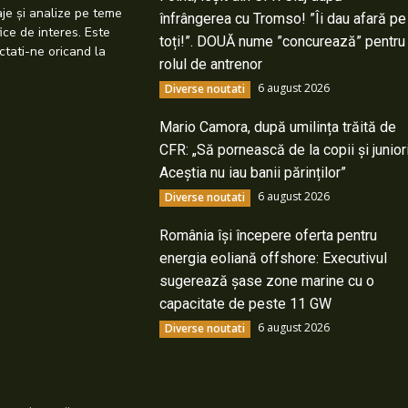
taje și analize pe teme
înfrângerea cu Tromso! ”Îi dau afară pe
ice de interes. Este
toți!”. DOUĂ nume ”concurează” pentru
ctati-ne oricand la
rolul de antrenor
6 august 2026
Diverse noutati
Mario Camora, după umilința trăită de
CFR: „Să pornească de la copii și junior
Aceștia nu iau banii părinților”
6 august 2026
Diverse noutati
România își începere oferta pentru
energia eoliană offshore: Executivul
sugerează șase zone marine cu o
capacitate de peste 11 GW
6 august 2026
Diverse noutati