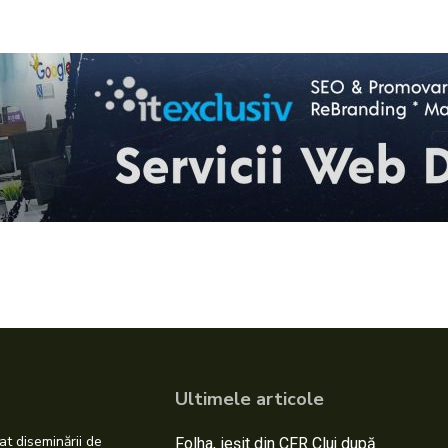
Ultimele articole
at diseminării de
Folha, ieșit din CFR Cluj după