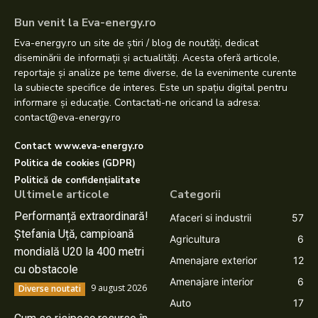
Bun venit la Eva-energy.ro
Eva-energy.ro un site de știri / blog de noutăți, dedicat
diseminării de informații și actualități. Acesta oferă articole,
reportaje și analize pe teme diverse, de la evenimente curente
la subiecte specifice de interes. Este un spațiu digital pentru
informare și educație. Contactati-ne oricand la adresa:
contact@eva-energy.ro
Contact www.eva-energy.ro
Politica de cookies (GDPR)
Politică de confidențialitate
Ultimele articole
Categorii
Performanță extraordinară!
Afaceri si industrii
57
Ștefania Uță, campioană
Agricultura
6
mondială U20 la 400 metri
Amenajare exterior
12
cu obstacole
Amenajare interior
6
9 august 2026
Diverse noutati
Auto
17