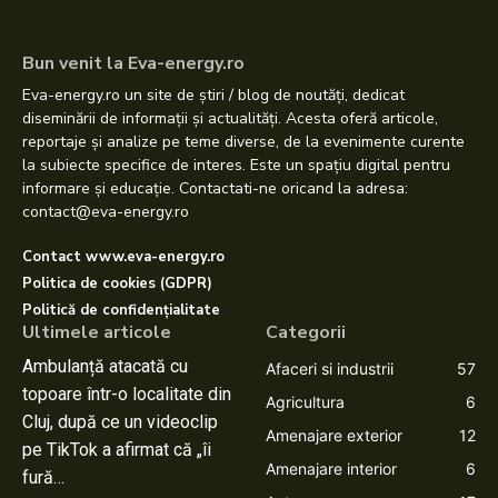
Bun venit la Eva-energy.ro
Eva-energy.ro un site de știri / blog de noutăți, dedicat
diseminării de informații și actualități. Acesta oferă articole,
reportaje și analize pe teme diverse, de la evenimente curente
la subiecte specifice de interes. Este un spațiu digital pentru
informare și educație. Contactati-ne oricand la adresa:
contact@eva-energy.ro
Contact www.eva-energy.ro
Politica de cookies (GDPR)
Politică de confidențialitate
Ultimele articole
Categorii
Ambulanță atacată cu
Afaceri si industrii
57
topoare într-o localitate din
Agricultura
6
Cluj, după ce un videoclip
Amenajare exterior
12
pe TikTok a afirmat că „îi
Amenajare interior
6
fură…