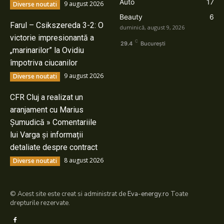
Auto
17
9 august 2026
Diverse noutati
Beauty
6
Farul – Csikszereda 3-2: O
duminică, august 9, 2026
victorie impresionantă a
C
29.4
București
„marinarilor” la Ovidiu
împotriva ciucanilor
9 august 2026
Diverse noutati
CFR Cluj a realizat un
aranjament cu Marius
Șumudică » Comentariile
lui Varga și informații
detaliate despre contract
8 august 2026
Diverse noutati
© Acest site este creat si administrat de
Eva-energy.ro
Toate
drepturile rezervate.