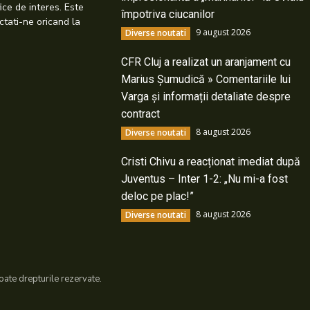
ice de interes. Este
împotriva ciucanilor
ctati-ne oricand la
9 august 2026
Diverse noutati
CFR Cluj a realizat un aranjament cu
Marius Șumudică » Comentariile lui
Varga și informații detaliate despre
contract
8 august 2026
Diverse noutati
Cristi Chivu a reacționat imediat după
Juventus – Inter 1-2: „Nu mi-a fost
deloc pe plac!”
8 august 2026
Diverse noutati
ate drepturile rezervate.