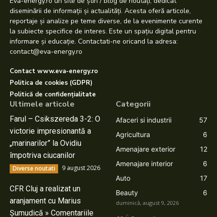
Eva-energy.ro un site de știri / blog de noutăți, dedicat
diseminării de informații și actualități. Acesta oferă articole,
reportaje și analize pe teme diverse, de la evenimente curente
la subiecte specifice de interes. Este un spațiu digital pentru
informare și educație. Contactati-ne oricand la adresa:
contact@eva-energy.ro
Contact www.eva-energy.ro
Politica de cookies (GDPR)
Politică de confidențialitate
Ultimele articole
Categorii
Farul – Csikszereda 3-2: O
Afaceri si industrii
57
victorie impresionantă a
Agricultura
6
„marinarilor” la Ovidiu
Amenajare exterior
12
împotriva ciucanilor
Amenajare interior
6
9 august 2026
Diverse noutati
Auto
17
CFR Cluj a realizat un
Beauty
6
aranjament cu Marius
duminică, august 9, 2026
Șumudică » Comentariile
C