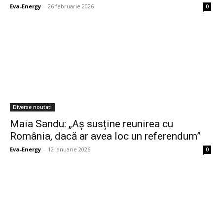
Eva-Energy
-
26 februarie 2026
0
Diverse noutati
Maia Sandu: „Aș susține reunirea cu
România, dacă ar avea loc un referendum”
Eva-Energy
-
12 ianuarie 2026
0