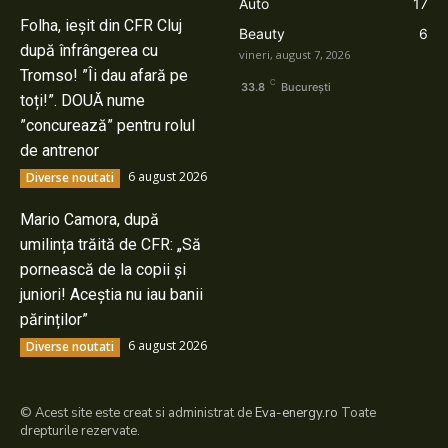
Auto
17
Folha, ieșit din CFR Cluj
Beauty
6
după înfrângerea cu
vineri, august 7, 2026
Tromso! ”Îi dau afară pe
C
33.8
București
toți!”. DOUĂ nume
”concurează” pentru rolul
de antrenor
6 august 2026
Diverse noutati
Mario Camora, după
umilința trăită de CFR: „Să
pornească de la copii și
juniori! Aceștia nu iau banii
părinților”
6 august 2026
Diverse noutati
© Acest site este creat si administrat de
Eva-energy.ro
Toate
drepturile rezervate.