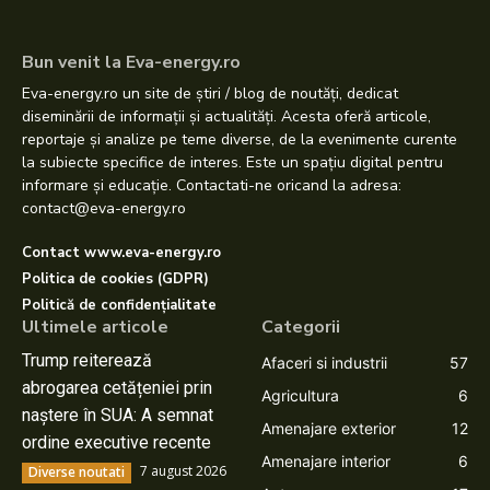
Bun venit la Eva-energy.ro
Eva-energy.ro un site de știri / blog de noutăți, dedicat
diseminării de informații și actualități. Acesta oferă articole,
reportaje și analize pe teme diverse, de la evenimente curente
la subiecte specifice de interes. Este un spațiu digital pentru
informare și educație. Contactati-ne oricand la adresa:
contact@eva-energy.ro
Contact www.eva-energy.ro
Politica de cookies (GDPR)
Politică de confidențialitate
Ultimele articole
Categorii
Trump reiterează
Afaceri si industrii
57
abrogarea cetățeniei prin
Agricultura
6
naștere în SUA: A semnat
Amenajare exterior
12
ordine executive recente
Amenajare interior
6
7 august 2026
Diverse noutati