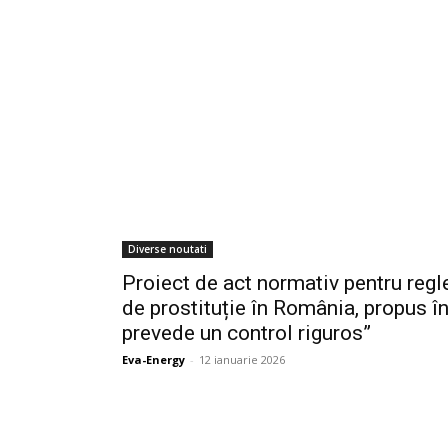
Diverse noutati
Proiect de act normativ pentru regl
de prostituție în România, propus î
prevede un control riguros”
Eva-Energy
-
12 ianuarie 2026