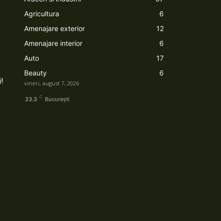
Agricultura
6
Amenajare exterior
12
Amenajare interior
6
Auto
17
Beauty
6
i!
vineri, august 7, 2026
C
23.3
București