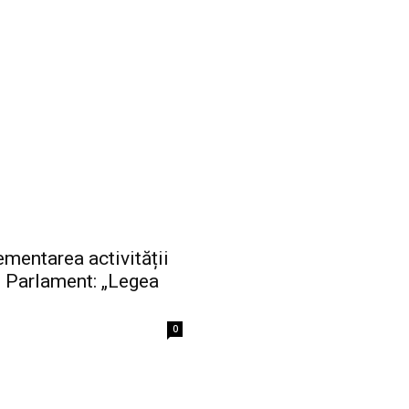
ementarea activității
n Parlament: „Legea
0