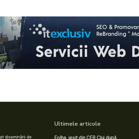
Ultimele articole
at diseminării de
Folha, ieșit din CFR Cluj după