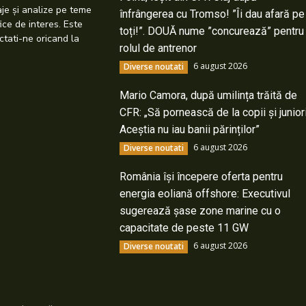
taje și analize pe teme
înfrângerea cu Tromso! ”Îi dau afară pe
ice de interes. Este
toți!”. DOUĂ nume ”concurează” pentru
ctati-ne oricand la
rolul de antrenor
6 august 2026
Diverse noutati
Mario Camora, după umilința trăită de
CFR: „Să pornească de la copii și junior
Aceștia nu iau banii părinților”
6 august 2026
Diverse noutati
România își începere oferta pentru
energia eoliană offshore: Executivul
sugerează șase zone marine cu o
capacitate de peste 11 GW
6 august 2026
Diverse noutati