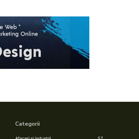
Categorii
Afaceri si industrii
57