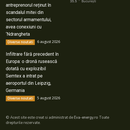
35.5
București
antreprenorul reținut în
scandalul mitei din
sectorul armamentului,
avea conexiuni cu
‘Ndrangheta
6 august 2026
Diverse noutati
Infiltrare fără precedent în
Europa: o dronă rusească
dotată cu explozibil
Semtex a intrat pe
aeroportul din Leipzig,
Germania
5 august 2026
Diverse noutati
© Acest site este creat si administrat de
Eva-energy.ro
Toate
drepturile rezervate.