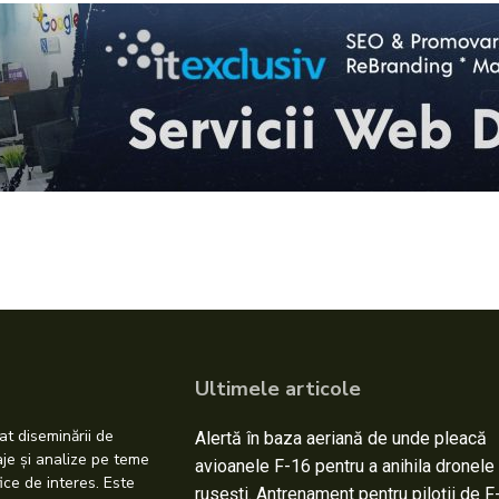
Ultimele articole
at diseminării de
Alertă în baza aeriană de unde pleacă
taje și analize pe teme
avioanele F-16 pentru a anihila dronele
ice de interes. Este
rusești. Antrenament pentru piloții de F