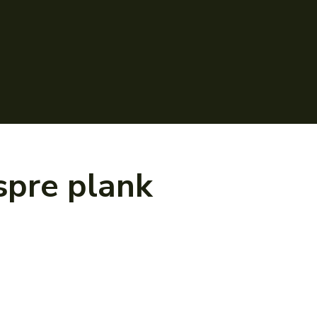
espre
plank