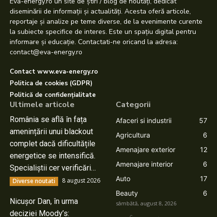
Eva-energy.ro un site de știri / blog de noutăți, dedicat
diseminării de informații și actualități. Acesta oferă articole,
reportaje și analize pe teme diverse, de la evenimente curente
la subiecte specifice de interes. Este un spațiu digital pentru
informare și educație. Contactati-ne oricand la adresa:
contact@eva-energy.ro
Contact www.eva-energy.ro
Politica de cookies (GDPR)
Politică de confidențialitate
Ultimele articole
Categorii
România se află în fața
Afaceri si industrii
57
amenințării unui blackout
Agricultura
6
complet dacă dificultățile
Amenajare exterior
12
energetice se intensifică.
Amenajare interior
6
Specialiștii cer verificări…
Auto
17
8 august 2026
Diverse noutati
Beauty
6
Nicușor Dan, în urma
sâmbătă, august 8, 2026
deciziei Moody’s:
C