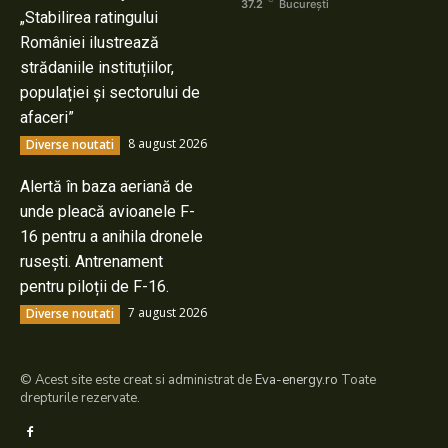
37.2
București
„Stabilirea ratingului
României ilustrează
strădaniile instituțiilor,
populației și sectorului de
afaceri”
8 august 2026
Diverse noutati
Alertă în baza aeriană de
unde pleacă avioanele F-
16 pentru a anihila dronele
rusești. Antrenament
pentru piloții de F-16.
7 august 2026
Diverse noutati
© Acest site este creat si administrat de
Eva-energy.ro
Toate
drepturile rezervate.