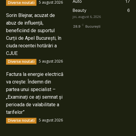
Auto
17
5 august 2026
Diverse noutati
Beauty
6
Sorin Blejnar, acuzat de
joi, august 6, 2026
abuz de influență,
C
28.9
București
beneficiind de suportul
Curții de Apel București, în
ciuda recentei hotărâri a
CJUE
5 august 2026
Diverse noutati
Factura la energie electrică
va crește: Îndemn din
partea unui specialist –
„Examinați ce ați semnat și
perioada de valabilitate a
tarifelor”
5 august 2026
Diverse noutati