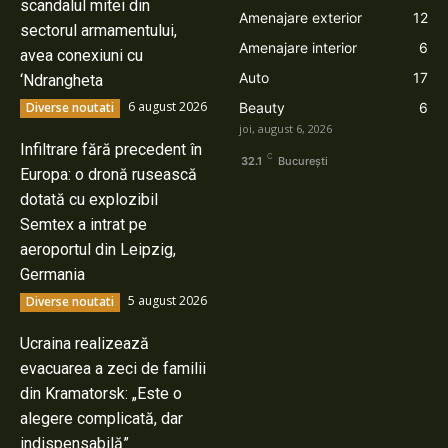
scandalul mitei din
Amenajare exterior
12
sectorul armamentului,
Amenajare interior
6
avea conexiuni cu
Auto
17
‘Ndrangheta
6 august 2026
Diverse noutati
Beauty
6
joi, august 6, 2026
Infiltrare fără precedent în
C
32.1
București
Europa: o dronă rusească
dotată cu explozibil
Semtex a intrat pe
aeroportul din Leipzig,
Germania
5 august 2026
Diverse noutati
Ucraina realizează
evacuarea a zeci de familii
din Kramatorsk: „Este o
alegere complicată, dar
indispensabilă”