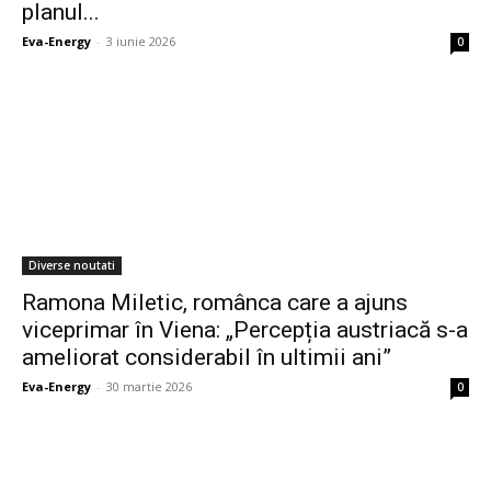
planul...
Eva-Energy
-
3 iunie 2026
0
Diverse noutati
Ramona Miletic, românca care a ajuns
viceprimar în Viena: „Percepția austriacă s-a
ameliorat considerabil în ultimii ani”
Eva-Energy
-
30 martie 2026
0