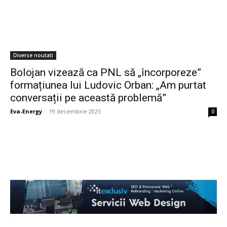
Diverse noutati
Bolojan vizează ca PNL să „încorporeze”
formațiunea lui Ludovic Orban: „Am purtat
conversații pe această problemă”
Eva-Energy
-
19 decembrie 2025
0