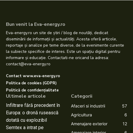
Bun venit la Eva-energy.ro
Eva-energy.ro un site de știri / blog de noutăți, dedicat
diseminării de informații și actualități. Acesta oferă articole,
reportaje și analize pe teme diverse, de la evenimente curente
la subiecte specifice de interes. Este un spațiu digital pentru
informare și educație. Contactati-ne oricand la adresa:
contact@eva-energy.ro
Contact www.eva-energy.ro
Politica de cookies (GDPR)
Politică de confidențialitate
Ultimele articole
Categorii
Infiltrare fără precedent în
Afaceri si industrii
57
Europa: o dronă rusească
Agricultura
6
dotată cu explozibil
Amenajare exterior
12
Semtex a intrat pe
Amenajare interior
6