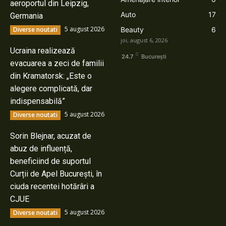
aeroportul din Leipzig,
Auto
17
Germania
5 august 2026
Diverse noutati
Beauty
6
joi, august 6, 2026
Ucraina realizează
C
24.7
București
evacuarea a zeci de familii
din Kramatorsk: „Este o
alegere complicată, dar
indispensabilă”
5 august 2026
Diverse noutati
Sorin Blejnar, acuzat de
abuz de influență,
beneficiind de suportul
Curții de Apel București, în
ciuda recentei hotărâri a
CJUE
5 august 2026
Diverse noutati