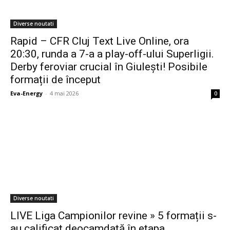
Diverse noutati
Rapid – CFR Cluj Text Live Online, ora
20:30, runda a 7-a a play-off-ului Superligii.
Derby feroviar crucial în Giulești! Posibile
formații de început
Eva-Energy
-
4 mai 2026
0
Diverse noutati
LIVE Liga Campionilor revine » 5 formații s-
au calificat deocamdată în etapa