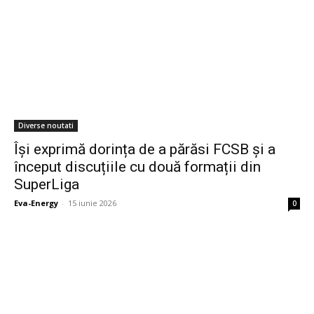
Diverse noutati
Își exprimă dorința de a părăsi FCSB și a
început discuțiile cu două formații din
SuperLiga
Eva-Energy
-
15 iunie 2026
0