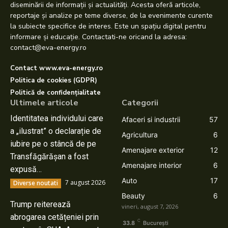
diseminării de informații și actualități. Acesta oferă articole,
reportaje și analize pe teme diverse, de la evenimente curente
la subiecte specifice de interes. Este un spațiu digital pentru
informare și educație. Contactati-ne oricand la adresa:
contact@eva-energy.ro
Contact www.eva-energy.ro
Politica de cookies (GDPR)
Politică de confidențialitate
Ultimele articole
Categorii
Identitatea individului care
Afaceri si industrii
57
a „ilustrat” o declarație de
Agricultura
6
iubire pe o stâncă de pe
Amenajare exterior
12
Transfăgărășan a fost
Amenajare interior
6
expusă…
Auto
17
7 august 2026
Diverse noutati
Beauty
6
Trump reiterează
vineri, august 7, 2026
abrogarea cetățeniei prin
C
33.8
București