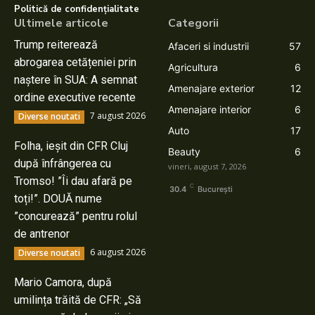
Politică de confidențialitate
Ultimele articole
Categorii
Trump reiterează
Afaceri si industrii
57
abrogarea cetățeniei prin
Agricultura
6
naștere în SUA: A semnat
Amenajare exterior
12
ordine executive recente
Amenajare interior
6
7 august 2026
Diverse noutati
Auto
17
Folha, ieșit din CFR Cluj
Beauty
6
după înfrângerea cu
vineri, august 7, 2026
Tromso! ”Îi dau afară pe
C
30.4
București
toți!”. DOUĂ nume
”concurează” pentru rolul
de antrenor
6 august 2026
Diverse noutati
Mario Camora, după
umilința trăită de CFR: „Să