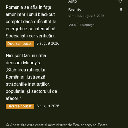
Auto
17
România se află în fața
Beauty
6
amenințării unui blackout
sâmbătă, august 8, 2026
complet dacă dificultățile
C
29.4
București
energetice se intensifică.
Specialiștii cer verificări…
8 august 2026
Diverse noutati
Nicușor Dan, în urma
deciziei Moody’s:
„Stabilirea ratingului
României ilustrează
strădaniile instituțiilor,
populației și sectorului de
afaceri”
8 august 2026
Diverse noutati
© Acest site este creat si administrat de
Eva-energy.ro
Toate