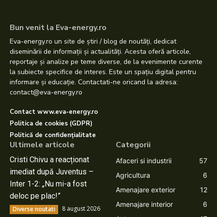
Bun venit la Eva-energy.ro
Eva-energy.ro un site de știri / blog de noutăți, dedicat
diseminării de informații și actualități. Acesta oferă articole,
reportaje și analize pe teme diverse, de la evenimente curente
la subiecte specifice de interes. Este un spațiu digital pentru
informare și educație. Contactati-ne oricand la adresa:
contact@eva-energy.ro
Contact www.eva-energy.ro
Politica de cookies (GDPR)
Politică de confidențialitate
Ultimele articole
Categorii
Cristi Chivu a reacționat
Afaceri si industrii
57
imediat după Juventus –
Agricultura
6
Inter 1-2: „Nu mi-a fost
Amenajare exterior
12
deloc pe plac!”
Amenajare interior
6
8 august 2026
Diverse noutati