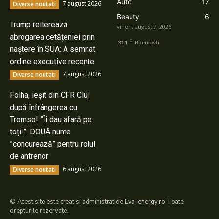
Auto
17
7 august 2026
Diverse noutati
Beauty
6
Trump reiterează
vineri, august 7, 2026
abrogarea cetățeniei prin
C
31.1
București
naștere în SUA: A semnat
ordine executive recente
7 august 2026
Diverse noutati
Folha, ieșit din CFR Cluj
după înfrângerea cu
Tromso! ”Îi dau afară pe
toți!”. DOUĂ nume
”concurează” pentru rolul
de antrenor
6 august 2026
Diverse noutati
© Acest site este creat si administrat de
Eva-energy.ro
Toate
drepturile rezervate.