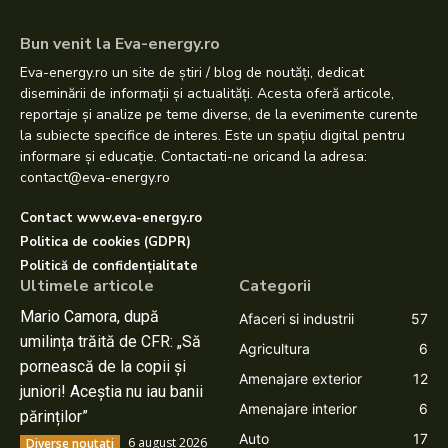
Bun venit la Eva-energy.ro
Eva-energy.ro un site de știri / blog de noutăți, dedicat
diseminării de informații și actualități. Acesta oferă articole,
reportaje și analize pe teme diverse, de la evenimente curente
la subiecte specifice de interes. Este un spațiu digital pentru
informare și educație. Contactati-ne oricand la adresa:
contact@eva-energy.ro
Contact www.eva-energy.ro
Politica de cookies (GDPR)
Politică de confidențialitate
Ultimele articole
Categorii
Mario Camora, după
Afaceri si industrii
57
umilința trăită de CFR: „Să
Agricultura
6
pornească de la copii și
Amenajare exterior
12
juniori! Aceștia nu iau banii
Amenajare interior
6
părinților”
Auto
17
6 august 2026
Diverse noutati