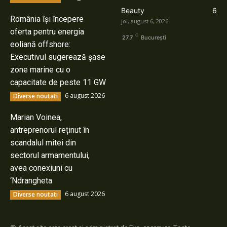
Beauty
6
România își începere
joi, august 6, 2026
oferta pentru energia
C
27.7
București
eoliană offshore:
Executivul sugerează șase
zone marine cu o
capacitate de peste 11 GW
6 august 2026
Diverse noutati
Marian Voinea,
antreprenorul reținut în
scandalul mitei din
sectorul armamentului,
avea conexiuni cu
‘Ndrangheta
6 august 2026
Diverse noutati