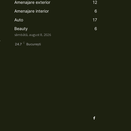
Amenajare exterior
12
Amenajare interior
6
Auto
17
Beauty
6
sâmbătă, august 8, 2026
-
C
24.7
București