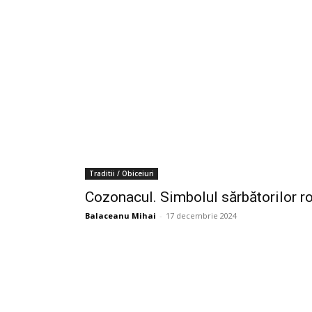
Traditii / Obiceiuri
Cozonacul. Simbolul sărbătorilor 
Balaceanu Mihai
-
17 decembrie 2024