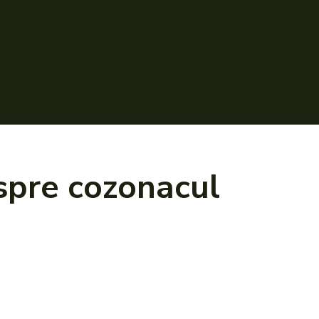
espre
cozonacul