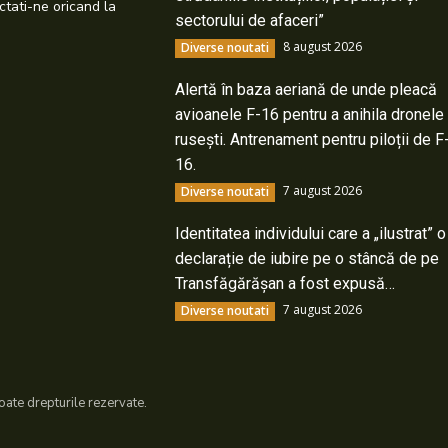
ctati-ne oricand la
sectorului de afaceri”
8 august 2026
Diverse noutati
Alertă în baza aeriană de unde pleacă
avioanele F-16 pentru a anihila dronele
rusești. Antrenament pentru piloții de F
16.
7 august 2026
Diverse noutati
Identitatea individului care a „ilustrat” o
declarație de iubire pe o stâncă de pe
Transfăgărășan a fost expusă…
7 august 2026
Diverse noutati
ate drepturile rezervate.