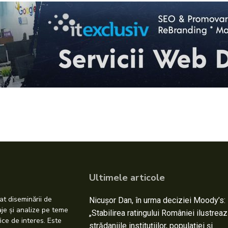
Ultimele articole
at diseminării de
Nicușor Dan, în urma deciziei Moody’s:
taje și analize pe teme
„Stabilirea ratingului României ilustrea
ice de interes. Este
strădaniile instituțiilor, populației și