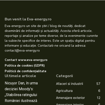
Bun venit la Eva-energy.ro
Eva-energy.ro un site de știri / blog de noutăți, dedicat
diseminării de informații și actualități. Acesta oferă articole,
reportaje și analize pe teme diverse, de la evenimente curente
la subiecte specifice de interes. Este un spațiu digital pentru
informare și educație. Contactati-ne oricand la adresa:
contact@eva-energy.ro
Contact www.eva-energy.ro
Politica de cookies (GDPR)
Politică de confidențialitate
Ultimele articole
Categorii
Nicușor Dan, în urma
Afaceri si industrii
57
deciziei Moody’s:
Agricultura
6
„Stabilirea ratingului
Amenajare exterior
12
României ilustrează
Amenajare interior
6