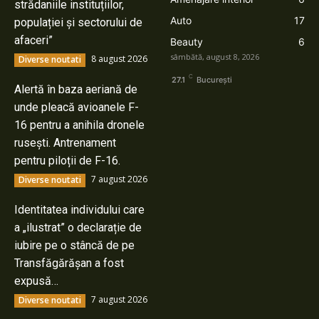
strădaniile instituțiilor,
Auto
17
populației și sectorului de
afaceri”
Beauty
6
sâmbătă, august 8, 2026
8 august 2026
Diverse noutati
C
27.1
București
Alertă în baza aeriană de
unde pleacă avioanele F-
16 pentru a anihila dronele
rusești. Antrenament
pentru piloții de F-16.
7 august 2026
Diverse noutati
Identitatea individului care
a „ilustrat” o declarație de
iubire pe o stâncă de pe
Transfăgărășan a fost
expusă…
7 august 2026
Diverse noutati