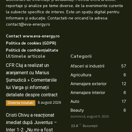
reportaje și analize pe teme diverse, de la evenimente curente
la subiecte specifice de interes. Este un spațiu digital pentru
informare și educație. Contactati-ne oricand la adresa:
contact@eva-energy.ro
Contact www.eva-energy.ro
Politica de cookies (GDPR)
Politică de confidențialitate
Ultimele articole
Categorii
CFR Cluj a realizat un
Afaceri si industrii
57
aranjament cu Marius
Agricultura
6
Șumudică » Comentariile
Amenajare exterior
12
lui Varga și informații
Amenajare interior
6
detaliate despre contract
Auto
17
8 august 2026
Diverse noutati
Beauty
6
Cristi Chivu a reacționat
duminică, august 9, 2026
imediat după Juventus –
C
22.8
București
Inter 1-2: „Nu mi-a fost