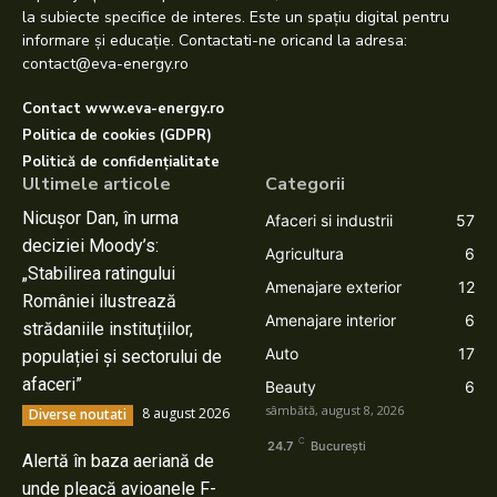
la subiecte specifice de interes. Este un spațiu digital pentru
informare și educație. Contactati-ne oricand la adresa:
contact@eva-energy.ro
Contact www.eva-energy.ro
Politica de cookies (GDPR)
Politică de confidențialitate
Ultimele articole
Categorii
Nicușor Dan, în urma
Afaceri si industrii
57
deciziei Moody’s:
Agricultura
6
„Stabilirea ratingului
Amenajare exterior
12
României ilustrează
Amenajare interior
6
strădaniile instituțiilor,
Auto
17
populației și sectorului de
afaceri”
Beauty
6
sâmbătă, august 8, 2026
8 august 2026
Diverse noutati
C
24.7
București
Alertă în baza aeriană de
unde pleacă avioanele F-