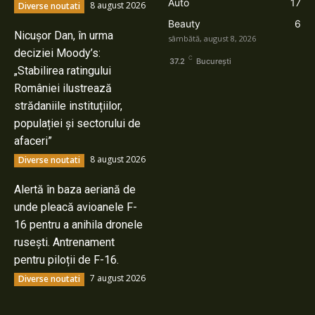
Auto
17
8 august 2026
Diverse noutati
Beauty
6
Nicușor Dan, în urma
sâmbătă, august 8, 2026
deciziei Moody’s:
C
37.2
București
„Stabilirea ratingului
României ilustrează
strădaniile instituțiilor,
populației și sectorului de
afaceri”
8 august 2026
Diverse noutati
Alertă în baza aeriană de
unde pleacă avioanele F-
16 pentru a anihila dronele
rusești. Antrenament
pentru piloții de F-16.
7 august 2026
Diverse noutati