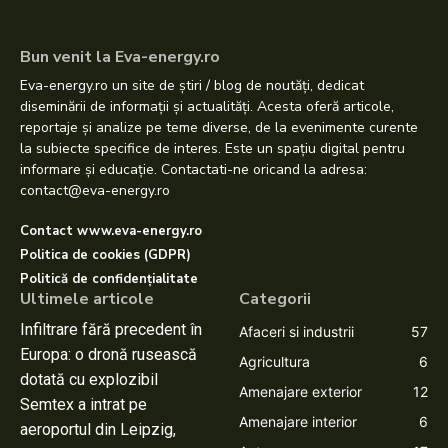
Bun venit la Eva-energy.ro
Eva-energy.ro un site de știri / blog de noutăți, dedicat
diseminării de informații și actualități. Acesta oferă articole,
reportaje și analize pe teme diverse, de la evenimente curente
la subiecte specifice de interes. Este un spațiu digital pentru
informare și educație. Contactati-ne oricand la adresa:
contact@eva-energy.ro
Contact www.eva-energy.ro
Politica de cookies (GDPR)
Politică de confidențialitate
Ultimele articole
Categorii
Infiltrare fără precedent în
Afaceri si industrii
57
Europa: o dronă rusească
Agricultura
6
dotată cu explozibil
Amenajare exterior
12
Semtex a intrat pe
Amenajare interior
6
aeroportul din Leipzig,