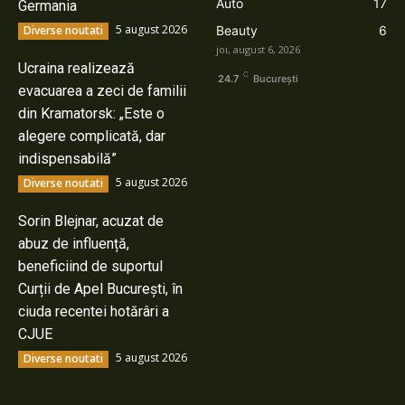
Auto
17
Germania
5 august 2026
Diverse noutati
Beauty
6
joi, august 6, 2026
Ucraina realizează
C
24.7
București
evacuarea a zeci de familii
din Kramatorsk: „Este o
alegere complicată, dar
indispensabilă”
5 august 2026
Diverse noutati
Sorin Blejnar, acuzat de
abuz de influență,
beneficiind de suportul
Curții de Apel București, în
ciuda recentei hotărâri a
CJUE
5 august 2026
Diverse noutati