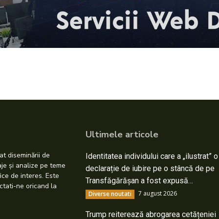
Ultimele articole
at diseminării de
Identitatea individului care a „ilustrat” o
taje și analize pe teme
declarație de iubire pe o stâncă de pe
ice de interes. Este
Transfăgărășan a fost expusă…
ctati-ne oricand la
7 august 2026
Diverse noutati
Trump reiterează abrogarea cetățeniei