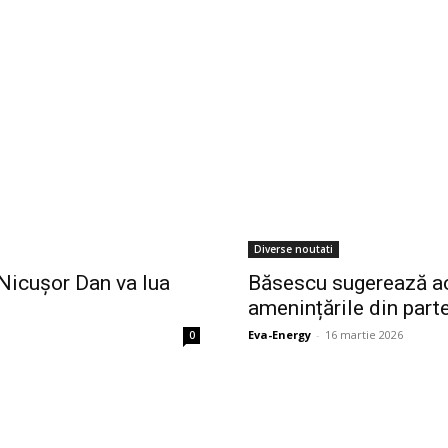
Diverse noutati
e Nicușor Dan va lua
Băsescu sugerează ac
amenințările din part
Eva-Energy
-
16 martie 2026
0