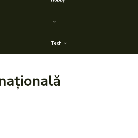
Hobby
Tech
națională