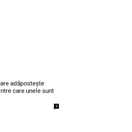
 care adăpostește
intre care unele sunt
0