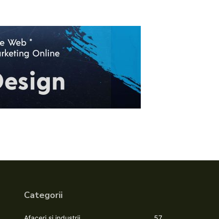
Categorii
Afaceri si industrii
57