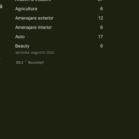
ză
Agricultura
6
Amenajare exterior
12
Amenajare interior
6
Auto
17
Beauty
6
sâmbătă, august 8, 2026
-
C
30.2
București