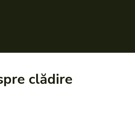
espre
clădire