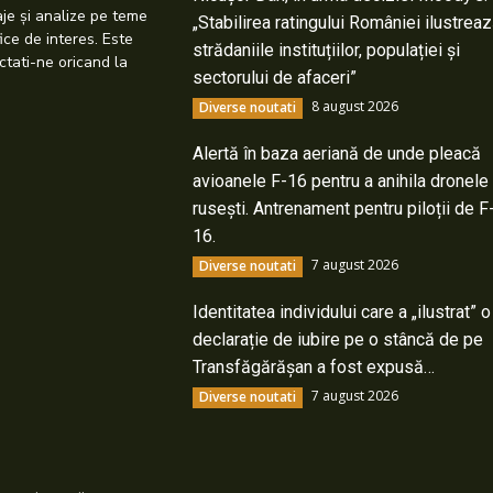
taje și analize pe teme
„Stabilirea ratingului României ilustrea
ice de interes. Este
strădaniile instituțiilor, populației și
ctati-ne oricand la
sectorului de afaceri”
8 august 2026
Diverse noutati
Alertă în baza aeriană de unde pleacă
avioanele F-16 pentru a anihila dronele
rusești. Antrenament pentru piloții de F
16.
7 august 2026
Diverse noutati
Identitatea individului care a „ilustrat” o
declarație de iubire pe o stâncă de pe
Transfăgărășan a fost expusă…
7 august 2026
Diverse noutati