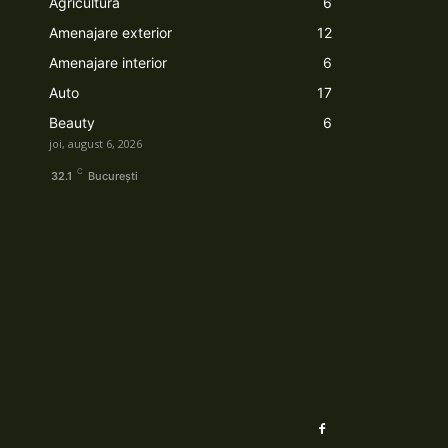
Agricultura
6
Amenajare exterior
12
Amenajare interior
6
Auto
17
Beauty
6
joi, august 6, 2026
C
32.1
București