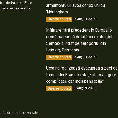
ice de interes. Este
armamentului, avea conexiuni cu
ctati-ne oricand la
‘Ndrangheta
6 august 2026
Diverse noutati
Infiltrare fără precedent în Europa: o
dronă rusească dotată cu explozibil
Semtex a intrat pe aeroportul din
Leipzig, Germania
5 august 2026
Diverse noutati
Ucraina realizează evacuarea a zeci de
familii din Kramatorsk: „Este o alegere
complicată, dar indispensabilă”
5 august 2026
Diverse noutati
ate drepturile rezervate.