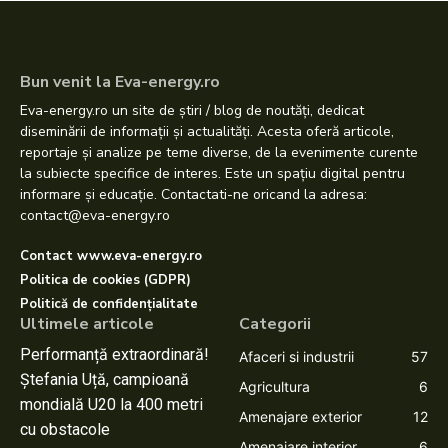
Bun venit la Eva-energy.ro
Eva-energy.ro un site de știri / blog de noutăți, dedicat
diseminării de informații și actualități. Acesta oferă articole,
reportaje și analize pe teme diverse, de la evenimente curente
la subiecte specifice de interes. Este un spațiu digital pentru
informare și educație. Contactati-ne oricand la adresa:
contact@eva-energy.ro
Contact www.eva-energy.ro
Politica de cookies (GDPR)
Politică de confidențialitate
Ultimele articole
Categorii
Performanță extraordinară!
Afaceri si industrii
57
Ștefania Uță, campioană
Agricultura
6
mondială U20 la 400 metri
Amenajare exterior
12
cu obstacole
Amenajare interior
6