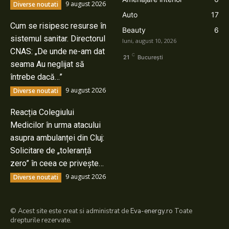
9 august 2026
Diverse noutati
Auto
17
Cum se risipesc resurse în
Beauty
6
sistemul sanitar. Directorul
luni, august 10, 2026
CNAS: „De unde ne-am dat
C
21
București
seama Au neglijat să
întrebe dacă…”
9 august 2026
Diverse noutati
Reacția Colegiului
Medicilor în urma atacului
asupra ambulanței din Cluj:
Solicitare de „toleranță
zero” în ceea ce privește…
9 august 2026
Diverse noutati
© Acest site este creat si administrat de
Eva-energy.ro
Toate
drepturile rezervate.