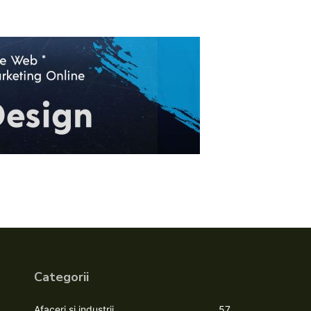
Categorii
Afaceri si industrii
57