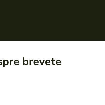
espre
brevete