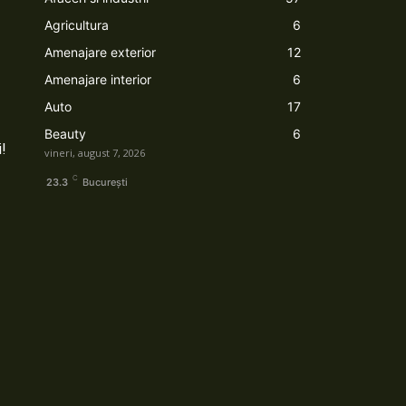
Agricultura
6
Amenajare exterior
12
Amenajare interior
6
Auto
17
Beauty
6
i!
vineri, august 7, 2026
C
23.3
București