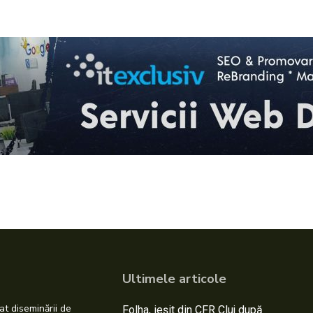
Ultimele articole
at diseminării de
Folha, ieșit din CFR Cluj după