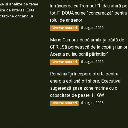
taje și analize pe teme
înfrângerea cu Tromso! ”Îi dau afară pe
ice de interes. Este
toți!”. DOUĂ nume ”concurează” pentru
ctati-ne oricand la
rolul de antrenor
6 august 2026
Diverse noutati
Mario Camora, după umilința trăită de
CFR: „Să pornească de la copii și junior
Aceștia nu iau banii părinților”
6 august 2026
Diverse noutati
România își începere oferta pentru
energia eoliană offshore: Executivul
sugerează șase zone marine cu o
capacitate de peste 11 GW
6 august 2026
Diverse noutati