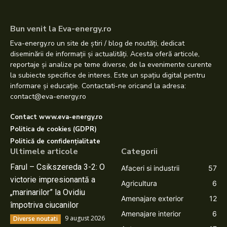
Bun venit la Eva-energy.ro
Eva-energy.ro un site de știri / blog de noutăți, dedicat
diseminării de informații și actualități. Acesta oferă articole,
reportaje și analize pe teme diverse, de la evenimente curente
la subiecte specifice de interes. Este un spațiu digital pentru
informare și educație. Contactati-ne oricand la adresa:
contact@eva-energy.ro
Contact www.eva-energy.ro
Politica de cookies (GDPR)
Politică de confidențialitate
Ultimele articole
Categorii
Farul – Csikszereda 3-2: O
Afaceri si industrii
57
victorie impresionantă a
Agricultura
6
„marinarilor” la Ovidiu
Amenajare exterior
12
împotriva ciucanilor
Amenajare interior
6
9 august 2026
Diverse noutati