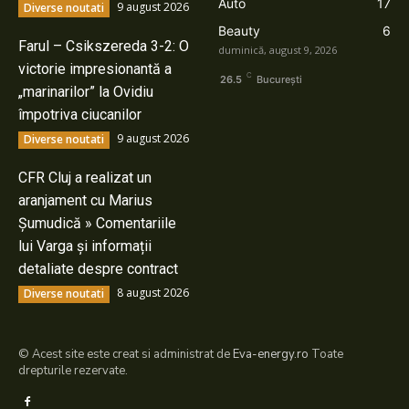
Auto
17
9 august 2026
Diverse noutati
Beauty
6
Farul – Csikszereda 3-2: O
duminică, august 9, 2026
victorie impresionantă a
C
26.5
București
„marinarilor” la Ovidiu
împotriva ciucanilor
9 august 2026
Diverse noutati
CFR Cluj a realizat un
aranjament cu Marius
Șumudică » Comentariile
lui Varga și informații
detaliate despre contract
8 august 2026
Diverse noutati
© Acest site este creat si administrat de
Eva-energy.ro
Toate
drepturile rezervate.