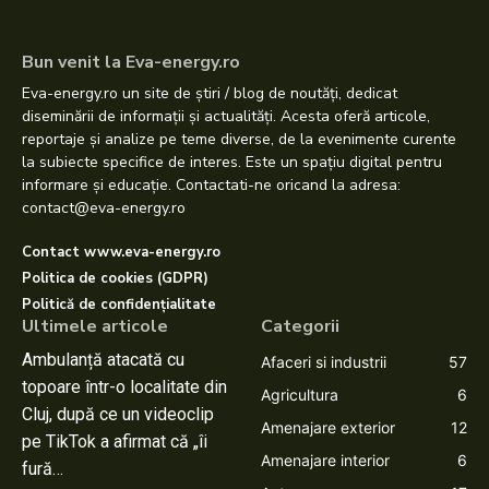
Bun venit la Eva-energy.ro
Eva-energy.ro un site de știri / blog de noutăți, dedicat
diseminării de informații și actualități. Acesta oferă articole,
reportaje și analize pe teme diverse, de la evenimente curente
la subiecte specifice de interes. Este un spațiu digital pentru
informare și educație. Contactati-ne oricand la adresa:
contact@eva-energy.ro
Contact www.eva-energy.ro
Politica de cookies (GDPR)
Politică de confidențialitate
Ultimele articole
Categorii
Ambulanță atacată cu
Afaceri si industrii
57
topoare într-o localitate din
Agricultura
6
Cluj, după ce un videoclip
Amenajare exterior
12
pe TikTok a afirmat că „îi
Amenajare interior
6
fură…